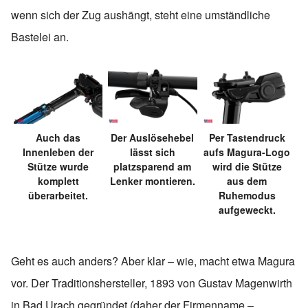
wenn sich der Zug aushängt, steht eine umständliche
Bastelei an.
Auch das
Der Auslösehebel
Per Tastendruck
Innenleben der
lässt sich
aufs Magura-Logo
Stütze wurde
platzsparend am
wird die Stütze
komplett
Lenker montieren.
aus dem
überarbeitet.
Ruhemodus
aufgeweckt.
Geht es auch anders? Aber klar – wie, macht etwa Magura
vor. Der Traditionshersteller, 1893 von Gustav Magenwirth
in Bad Urach gegründet (daher der Firmenname –