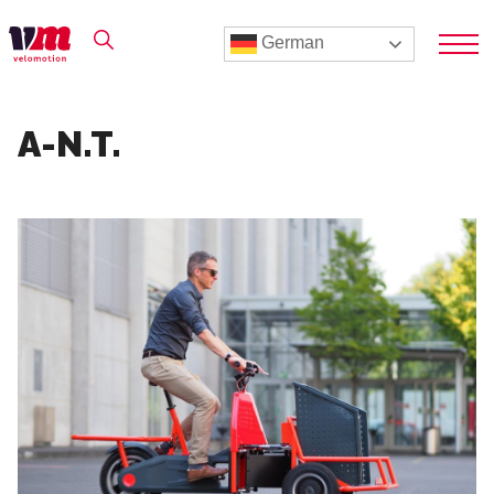
German
A-N.T.