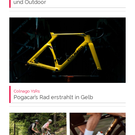
und Outdoor
Colnago Y1Rs:
Pogacar’s Rad erstrahlt in Gelb