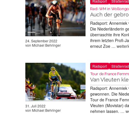
Radsport
Straßenrad
Rad-WM in Wollongo
Auch der gebro
Radsport: Annemiek 
Die Niederländerin 
überraschte ihre Konk
ihrem letzten Profi-J
24. September 2022
von
Michael Behringer
erneut Zoe …
weiter
Radsport
Straßenrad
Tour de France Femm
Van Vleuten kl
Radsport: Annemiek 
gewonnen. Die Nieder
Tour de France Femme
Vleuten (Movistar) d
31. Juli 2022
von
Michael Behringer
nehmen lassen. …
w