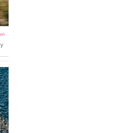
von
ty