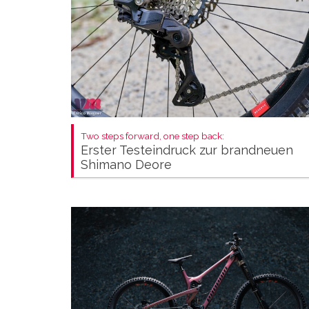
Two steps forward, one step back:
Erster Testeindruck zur brandneuen
Shimano Deore