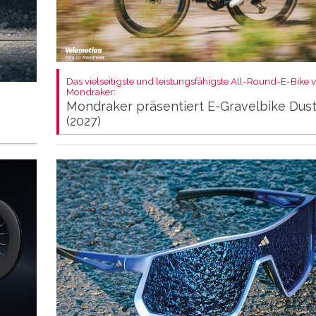
Das vielseitigste und leistungsfähigste All-Round-E-Bike 
Mondraker:
Mondraker präsentiert E-Gravelbike Dus
(2027)