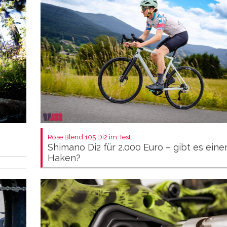
Rose Blend 105 Di2 im Test:
Shimano Di2 für 2.000 Euro – gibt es eine
Haken?