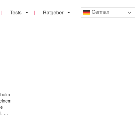
Tests
Ratgeber
German
 beim
 einem
ie
el. …