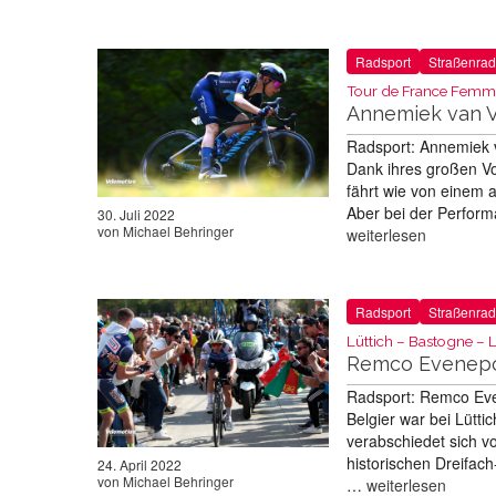
Radsport
Straßenrad
Tour de France Femm
Annemiek van Vl
Radsport: Annemiek 
Dank ihres großen Vo
fährt wie von einem a
Aber bei der Perfor
30. Juli 2022
von
Michael Behringer
weiterlesen
Radsport
Straßenrad
Lüttich – Bastogne – L
Remco Evenepo
Radsport: Remco Eve
Belgier war bei Lütti
verabschiedet sich vo
historischen Dreifach
24. April 2022
von
Michael Behringer
…
weiterlesen