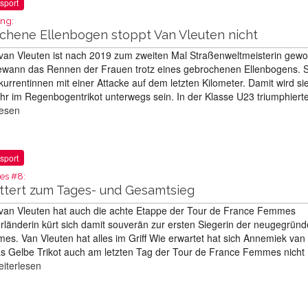
sport
ng:
chene Ellenbogen stoppt Van Vleuten nicht
van Vleuten ist nach 2019 zum zweiten Mal Straßenweltmeisterin gewo
gewann das Rennen der Frauen trotz eines gebrochenen Ellenbogens. S
urrentinnen mit einer Attacke auf dem letzten Kilometer. Damit wird sie
ahr im Regenbogentrikot unterwegs sein. In der Klasse U23 triumphiert
lesen
sport
es #8:
ettert zum Tages- und Gesamtsieg
van Vleuten hat auch die achte Etappe der Tour de France Femmes
länderin kürt sich damit souverän zur ersten Siegerin der neugegründ
s. Van Vleuten hat alles im Griff Wie erwartet hat sich Annemiek van
as Gelbe Trikot auch am letzten Tag der Tour de France Femmes nicht
eiterlesen