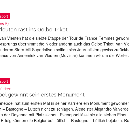
sport
es #7:
euten rast ins Gelbe Trikot
van Vleuten hat die siebte Etappe der Tour de France Femmes gewon
rsprungs übernimmt die Niederländerin auch das Gelbe Trikot. Van Vl
nderen Stern Mit Superlativen sollten sich Journalisten gewiss zurückh
mance von Annemiek van Vleuten (Movistar) kommen wir um die Worte
sport
üttich:
el gewinnt sein erstes Monument
nepoel hat zum ersten Mal in seiner Karriere ein Monument gewonnen
ch – Bastogne – Lüttich nicht zu schlagen. Altmeister Alejandro Valverde
n der Doyenne mit Platz sieben. Evenepoel lässt sie alle stehen Einen
-Erfolg können die Belgier bei Lüttich – Bastogne – Lüttich bejubeln. 