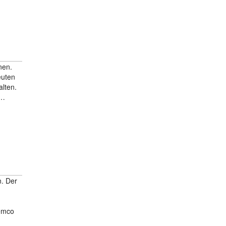
nen.
euten
alten.
 …
. Der
Remco