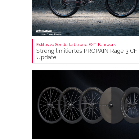
Exklusive Sonderfarbe und EXT-Fahrwerk:
Streng limitiertes PROPAIN Rage 3 CF
Update