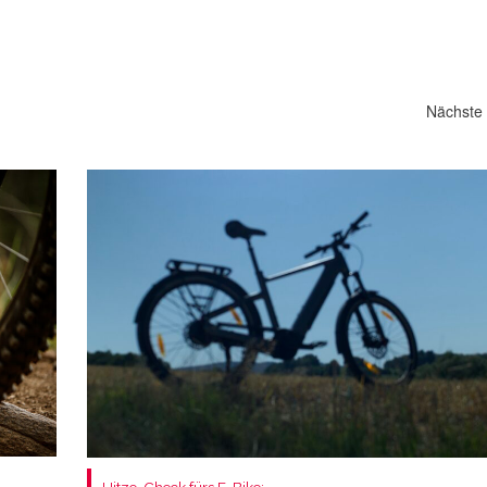
Nächste 
Hitze-Check fürs E-Bike: