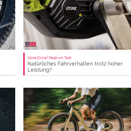
Qore Drive³ Peak im Test:
Natürliches Fahrverhalten trotz hoher
Leistung?