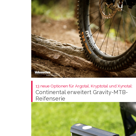
13 neue Optionen für Argotal, Kryptotal und Xynotal:
Continental erweitert Gravity-MTB-
Reifenserie