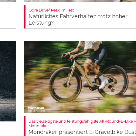
Qore Drive³ Peak im Test:
Natürliches Fahrverhalten trotz hoher
Leistung?
Das vielseitigste und leistungsfähigste All-Round-E-Bike 
Mondraker:
Mondraker präsentiert E-Gravelbike Dus