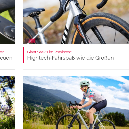
on:
Giant Seek 1 im Praxistest:
neuen
Hightech-Fahrspaß wie die Großen