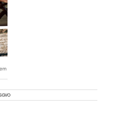
tem
DSGVO