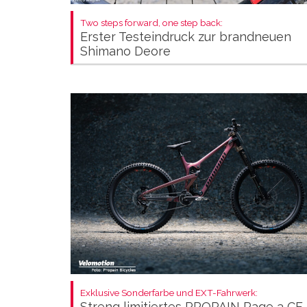
Two steps forward, one step back:
Erster Testeindruck zur brandneuen
Shimano Deore
Exklusive Sonderfarbe und EXT-Fahrwerk:
Streng limitiertes PROPAIN Rage 3 CF