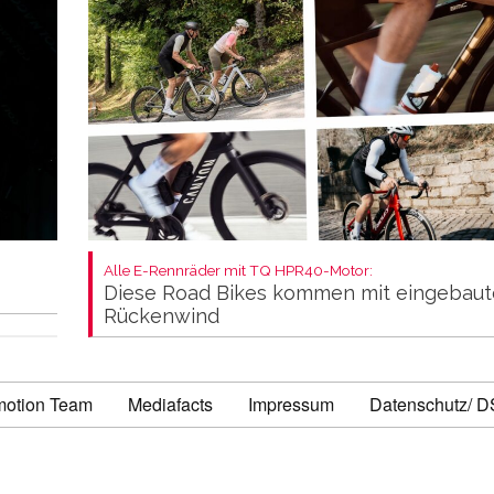
Alle E-Rennräder mit TQ HPR40-Motor:
Diese Road Bikes kommen mit eingebau
Rückenwind
motion Team
Mediafacts
Impressum
Datenschutz/ 