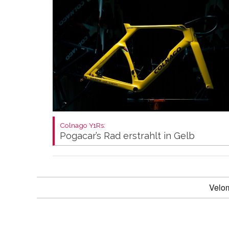
Colnago Y1Rs:
Pogacar’s Rad erstrahlt in Gelb
Velo