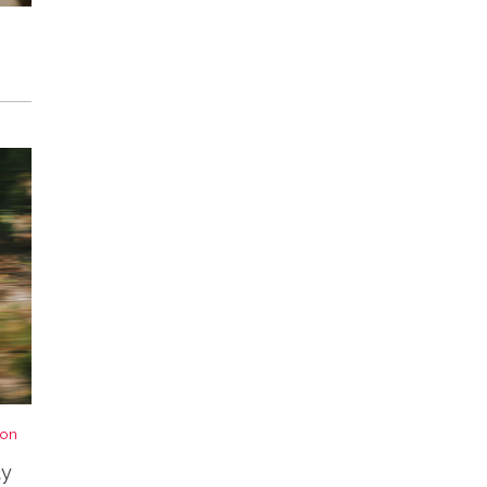
von
ty