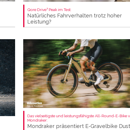
Qore Drive³ Peak im Test:
Natürliches Fahrverhalten trotz hoher
Leistung?
Das vielseitigste und leistungsfähigste All-Round-E-Bike 
Mondraker:
Mondraker präsentiert E-Gravelbike Dus