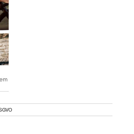
tem
DSGVO