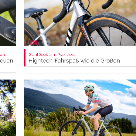
on:
Giant Seek 1 im Praxistest:
neuen
Hightech-Fahrspaß wie die Großen