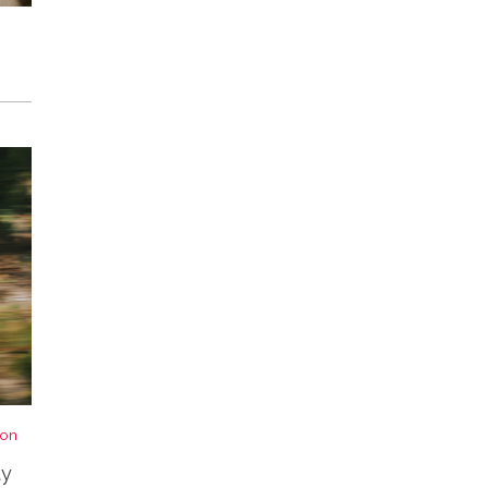
von
ty