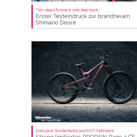
Two steps forward, one step back:
Erster Testeindruck zur brandneuen
Shimano Deore
Exklusive Sonderfarbe und EXT-Fahrwerk:
Streng limitiertes PROPAIN Rage 3 CF