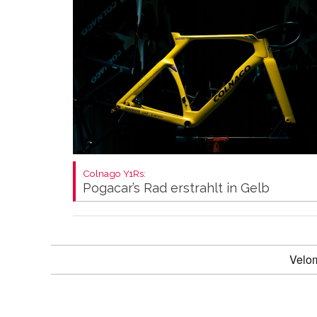
Colnago Y1Rs:
Pogacar’s Rad erstrahlt in Gelb
Velo