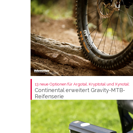
13 neue Optionen für Argotal, Kryptotal und Xynotal:
Continental erweitert Gravity-MTB-
Reifenserie