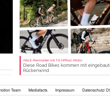
Alle E-Rennräder mit TQ HPR40-Motor:
Diese Road Bikes kommen mit eingebau
Rückenwind
motion Team
Mediafacts
Impressum
Datenschutz/ 