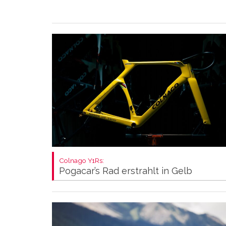
Colnago Y1Rs:
Pogacar’s Rad erstrahlt in Gelb