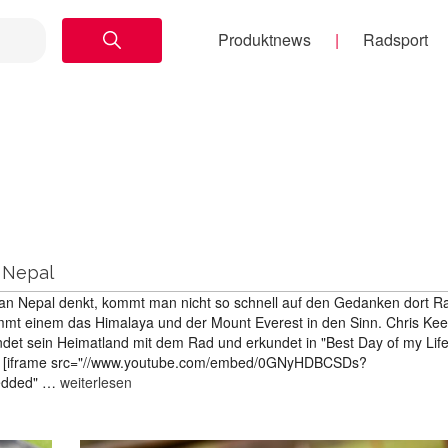
Produktnews
Radsport
n Nepal
an Nepal denkt, kommt man nicht so schnell auf den Gedanken dort R
mmt einem das Himalaya und der Mount Everest in den Sinn. Chris Kee
undet sein Heimatland mit dem Rad und erkundet in "Best Day of my Lif
s. [iframe src="//www.youtube.com/embed/0GNyHDBCSDs?
edded" …
weiterlesen