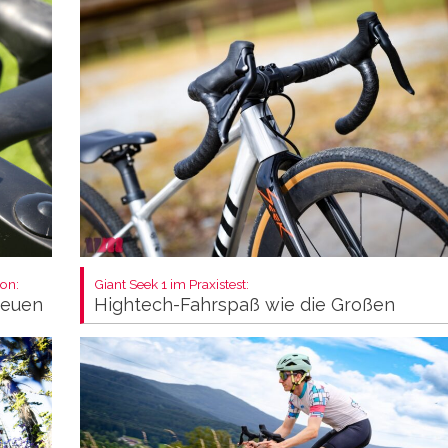
on:
Giant Seek 1 im Praxistest:
neuen
Hightech-Fahrspaß wie die Großen