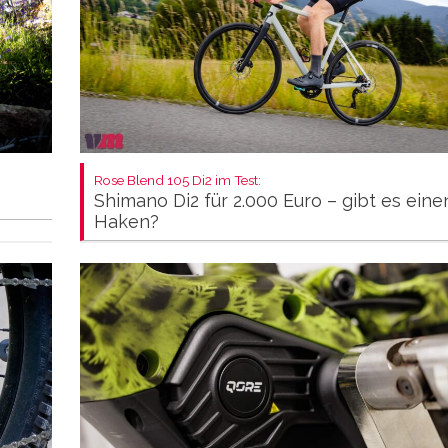
Rose Blend 105 Di2 im Test:
Shimano Di2 für 2.000 Euro – gibt es eine
Haken?