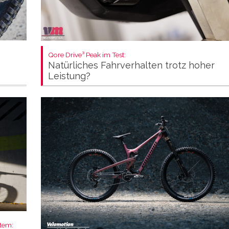
Qore Drive³ Peak im Test:
Natürliches Fahrverhalten trotz hoher
Leistung?
stem: