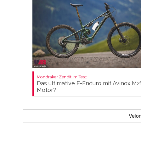
Mondraker Zendit im Test:
Das ultimative E-Enduro mit Avinox M2
Motor?
Velo