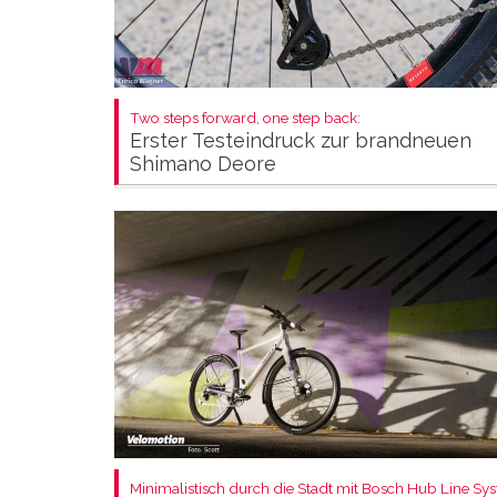
Two steps forward, one step back:
Erster Testeindruck zur brandneuen
Shimano Deore
Minimalistisch durch die Stadt mit Bosch Hub Line Sy