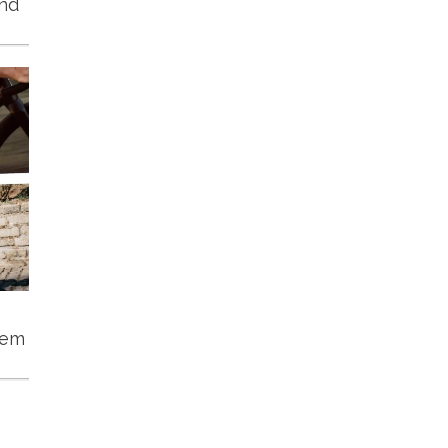
und
tem