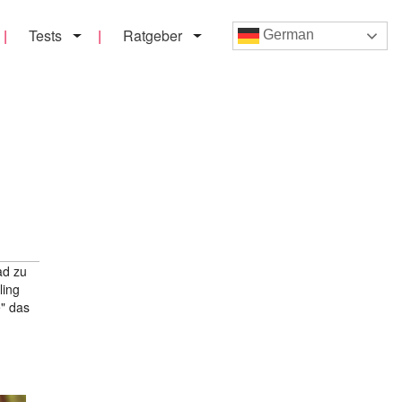
Tests
Ratgeber
German
ad zu
ling
e" das