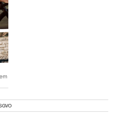
tem
DSGVO