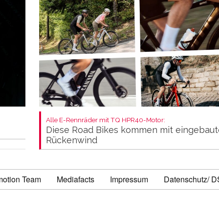
Alle E-Rennräder mit TQ HPR40-Motor:
Diese Road Bikes kommen mit eingebau
Rückenwind
motion Team
Mediafacts
Impressum
Datenschutz/ 