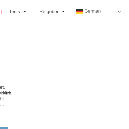
Tests
Ratgeber
German
rt,
rklich.
ibt
h …