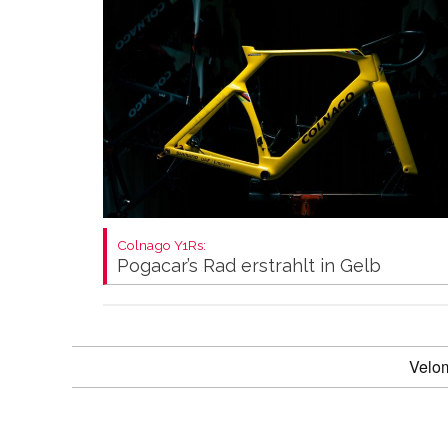
Colnago Y1Rs:
Pogacar’s Rad erstrahlt in Gelb
Velo