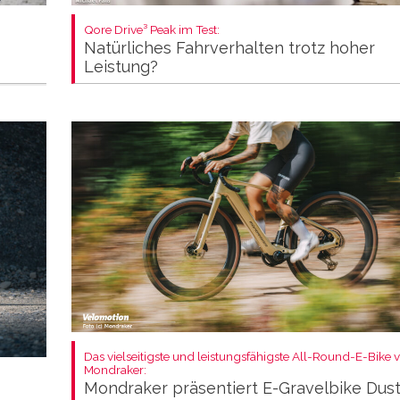
Qore Drive³ Peak im Test:
Natürliches Fahrverhalten trotz hoher
Leistung?
Das vielseitigste und leistungsfähigste All-Round-E-Bike 
Mondraker:
Mondraker präsentiert E-Gravelbike Dus