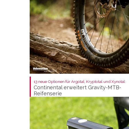
13 neue Optionen für Argotal, Kryptotal und Xynotal:
Continental erweitert Gravity-MTB-
Reifenserie