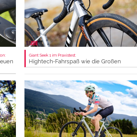
on:
Giant Seek 1 im Praxistest:
neuen
Hightech-Fahrspaß wie die Großen