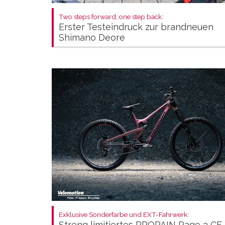
Two steps forward, one step back:
Erster Testeindruck zur brandneuen
Shimano Deore
Exklusive Sonderfarbe und EXT-Fahrwerk:
Streng limitiertes PROPAIN Rage 3 CF