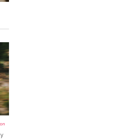
von
ty