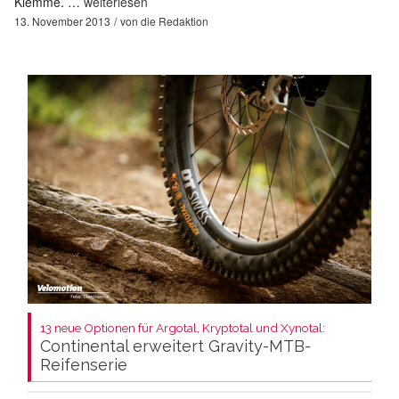
Klemme. …
weiterlesen
13. November 2013
von
die Redaktion
13 neue Optionen für Argotal, Kryptotal und Xynotal:
Continental erweitert Gravity-MTB-
Reifenserie