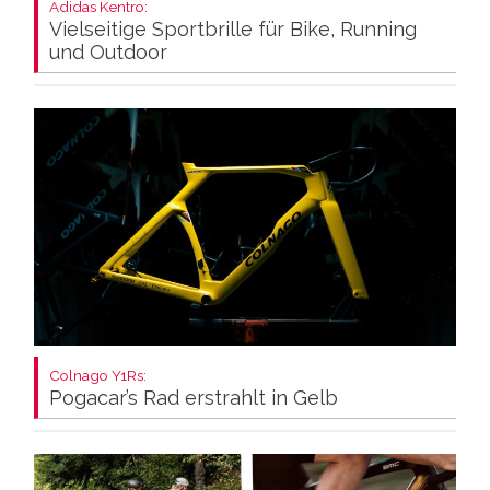
Adidas Kentro:
Vielseitige Sportbrille für Bike, Running
und Outdoor
Colnago Y1Rs:
Pogacar’s Rad erstrahlt in Gelb