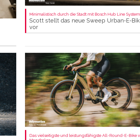
Minimalistisch durch die Stadt mit Bosch Hub Line System
Scott stellt das neue Sweep Urban-E-Bi
vor
Das vielseitigste und leistungsfähigste All-Round-E-Bike 
Mondraker: