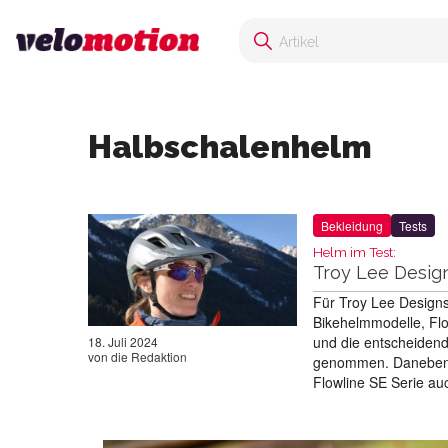
Halbschalenhelm
Bekleidung
Tests
Helm im Test:
Troy Lee Desig
Für Troy Lee Designs
Bikehelmmodelle, Flo
und die entscheidend
18. Juli 2024
von
die Redaktion
genommen. Daneben sp
Flowline SE Serie a