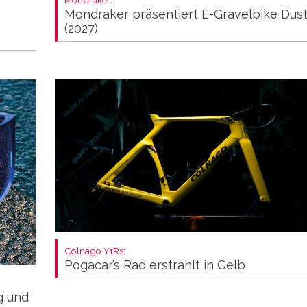
Mondraker präsentiert E-Gravelbike Dus
(2027)
Colnago Y1Rs:
Pogacar’s Rad erstrahlt in Gelb
ng und