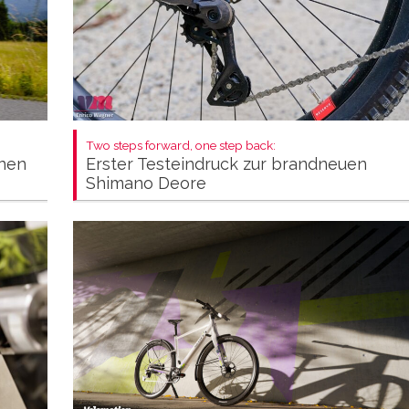
Two steps forward, one step back:
Erster Testeindruck zur brandneuen
inen
Shimano Deore