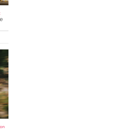
:
ke
von