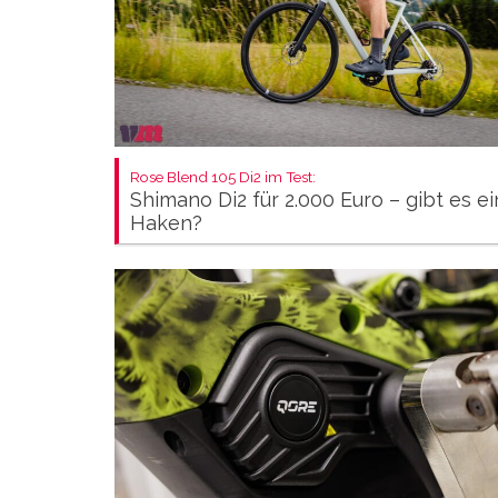
Rose Blend 105 Di2 im Test:
Shimano Di2 für 2.000 Euro – gibt es e
Haken?