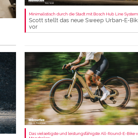
Minimalistisch durch die Stadt mit Bosch Hub Line System
Scott stellt das neue Sweep Urban-E-Bi
vor
Das vielseitigste und leistungsfähigste All-Round-E-Bike 
Mondraker: