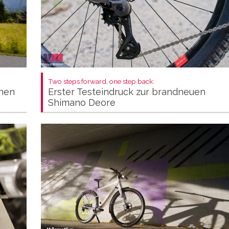
Two steps forward, one step back:
Erster Testeindruck zur brandneuen
inen
Shimano Deore