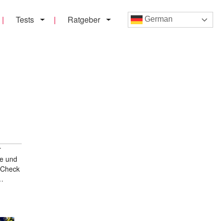
Tests
Ratgeber
German
r
ce und
n-Check
 …