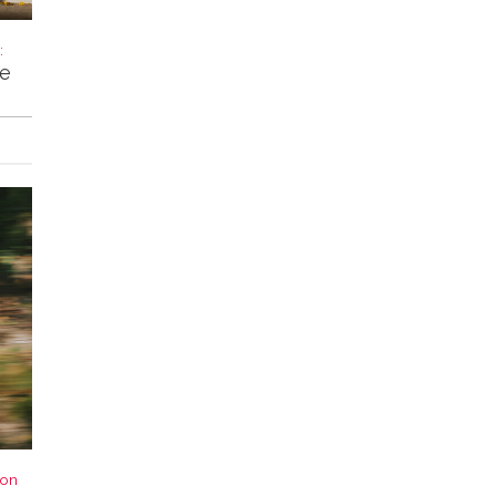
:
ke
von