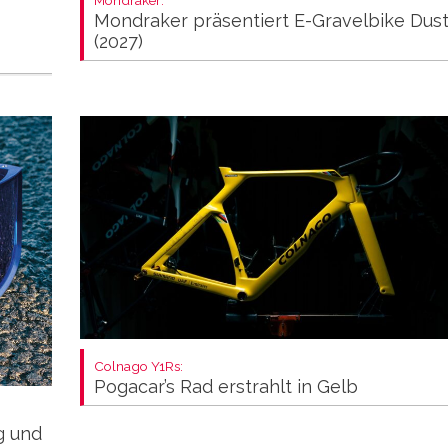
Mondraker präsentiert E-Gravelbike Dus
(2027)
Colnago Y1Rs:
Pogacar’s Rad erstrahlt in Gelb
ng und