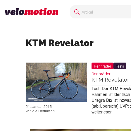
KTM Revelator
Rennräder
Tests
Rennräder:
KTM Revelator E
Test: Der KTM Revela
Rahmen ist identisc
Ultegra Di2 ist inzw
[tab:Übersicht] UVP
21. Januar 2015
von
die Redaktion
weiterlesen