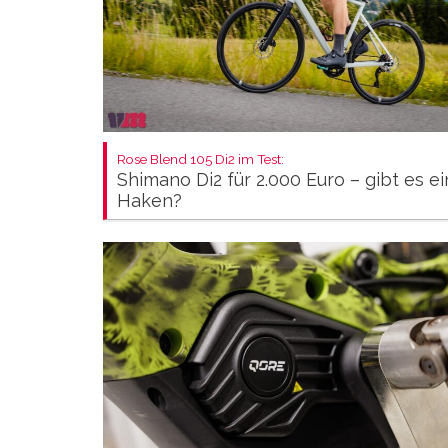
Rose Blend 105 Di2 im Test:
Shimano Di2 für 2.000 Euro – gibt es e
Haken?