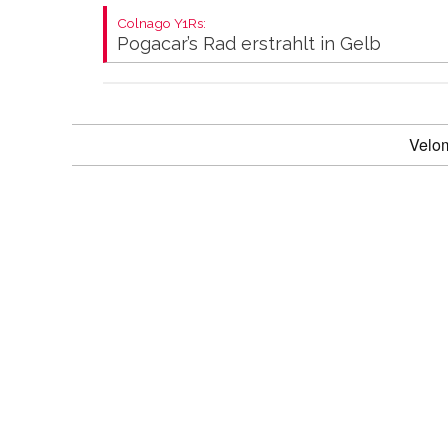
Colnago Y1Rs:
Pogacar’s Rad erstrahlt in Gelb
Velo