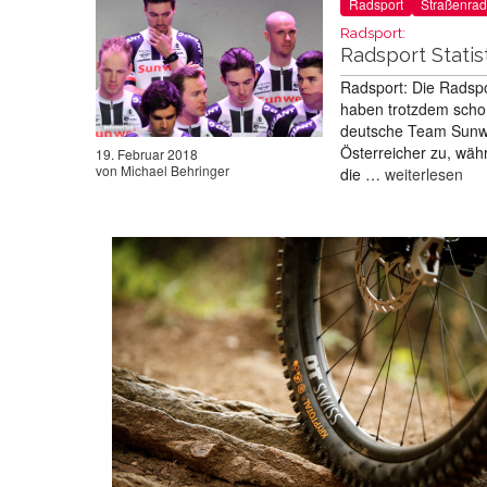
Radsport
Straßenrad
Radsport:
Radsport Statis
Radsport: Die Radspo
haben trotzdem schon
deutsche Team Sunweb
Österreicher zu, wäh
19. Februar 2018
von
Michael Behringer
die …
weiterlesen