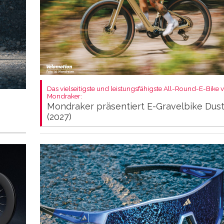
Das vielseitigste und leistungsfähigste All-Round-E-Bike 
Mondraker:
Mondraker präsentiert E-Gravelbike Dus
(2027)