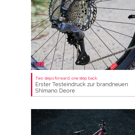
Two steps forward, one step back:
Erster Testeindruck zur brandneuen
Shimano Deore