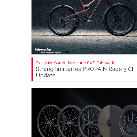
Exklusive Sonderfarbe und EXT-Fahrwerk:
Streng limitiertes PROPAIN Rage 3 CF
Update