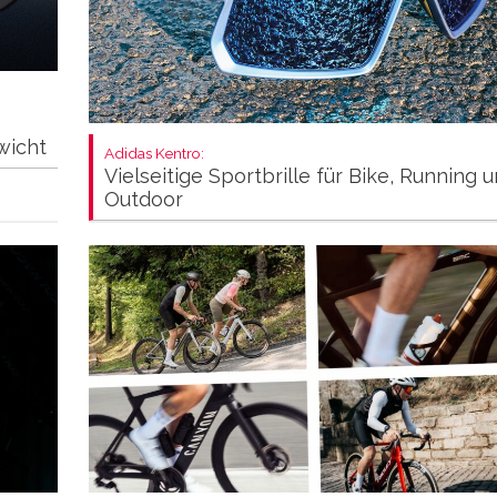
wicht
Adidas Kentro:
Vielseitige Sportbrille für Bike, Running 
Outdoor