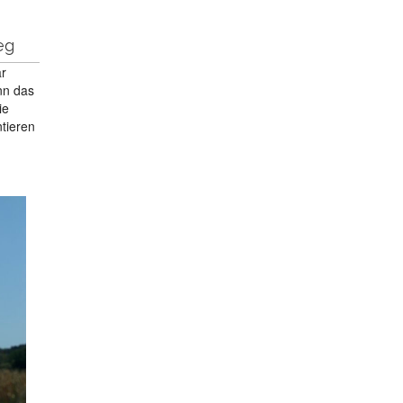
eg
ar
nn das
ie
tieren