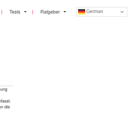
Tests
Ratgeber
German
nung
fasst.
nn die