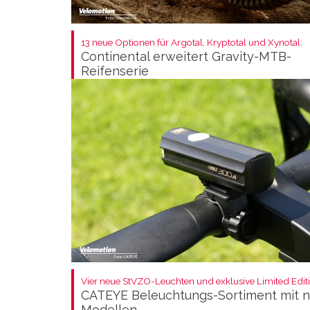
13 neue Optionen für Argotal, Kryptotal und Xynotal:
Continental erweitert Gravity-MTB-
Reifenserie
Vier neue StVZO-Leuchten und exklusive Limited Editi
CATEYE Beleuchtungs-Sortiment mit 
Modellen