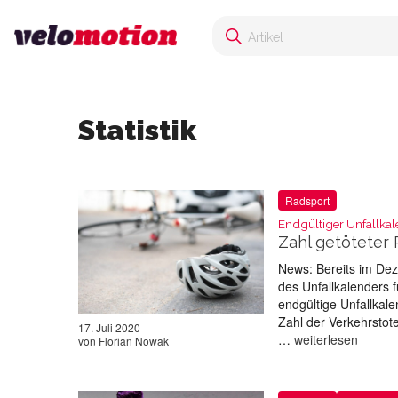
Statistik
Radsport
Endgültiger Unfallkal
Zahl getöteter R
News: Bereits im Dez
des Unfallkalenders f
endgültige Unfallkal
Zahl der Verkehrstot
17. Juli 2020
…
weiterlesen
von
Florian Nowak