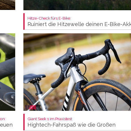
Hitze-Check fürs E-Bike:
Ruiniert die Hitzewelle deinen E-Bike-Ak
on:
Giant Seek 1 im Praxistest:
neuen
Hightech-Fahrspaß wie die Großen