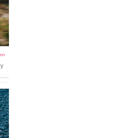
von
ty