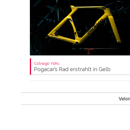
Colnago Y1Rs:
Pogacar’s Rad erstrahlt in Gelb
Velo