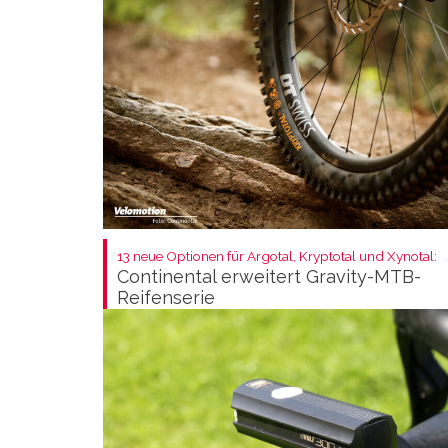
13 neue Optionen für Argotal, Kryptotal und Xynotal:
Continental erweitert Gravity-MTB-
Reifenserie