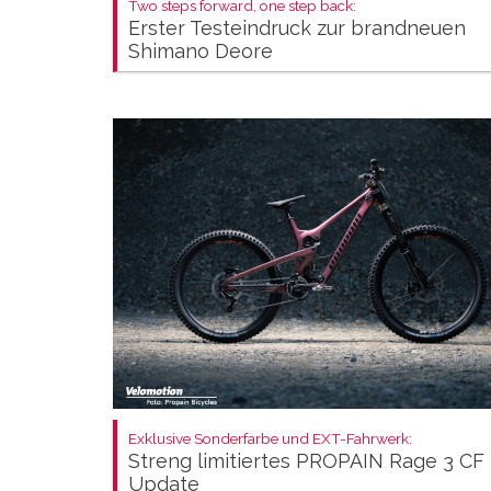
Two steps forward, one step back:
Erster Testeindruck zur brandneuen
Shimano Deore
Exklusive Sonderfarbe und EXT-Fahrwerk:
Streng limitiertes PROPAIN Rage 3 CF
Update