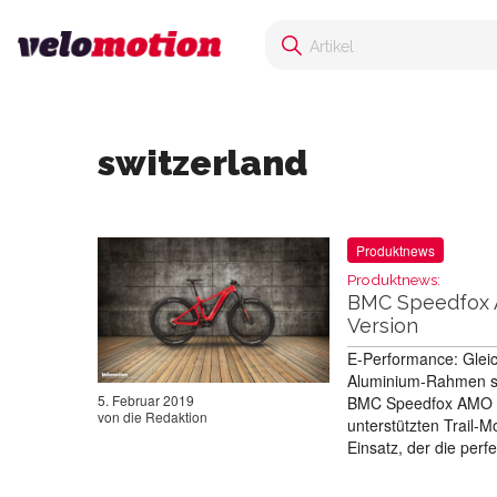
switzerland
Produktnews
Produktnews:
BMC Speedfox A
Version
E-Performance: Glei
Aluminium-Rahmen ste
5. Februar 2019
BMC Speedfox AMO Fo
von
die Redaktion
unterstützten Trail-
Einsatz, der die per