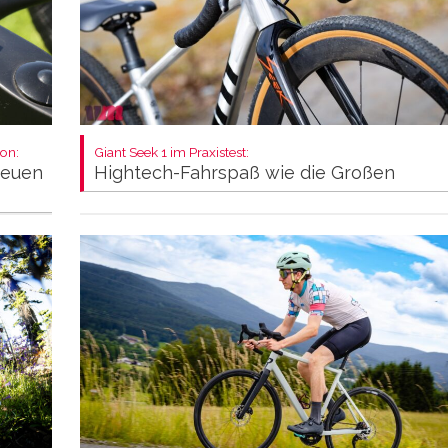
on:
Giant Seek 1 im Praxistest:
neuen
Hightech-Fahrspaß wie die Großen