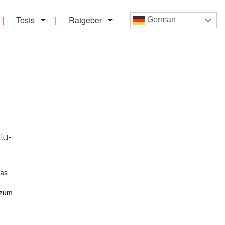
Tests
Ratgeber
German
lu-
das
 zum