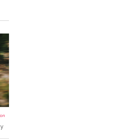
von
ty