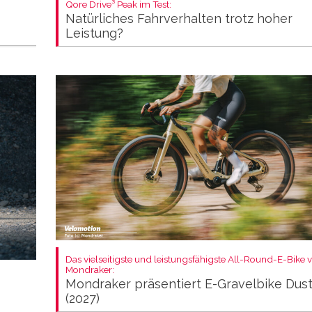
Qore Drive³ Peak im Test:
Natürliches Fahrverhalten trotz hoher
Leistung?
Das vielseitigste und leistungsfähigste All-Round-E-Bike 
Mondraker:
Mondraker präsentiert E-Gravelbike Dus
(2027)