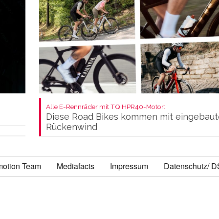
Alle E-Rennräder mit TQ HPR40-Motor:
Diese Road Bikes kommen mit eingebau
Rückenwind
motion Team
Mediafacts
Impressum
Datenschutz/ 