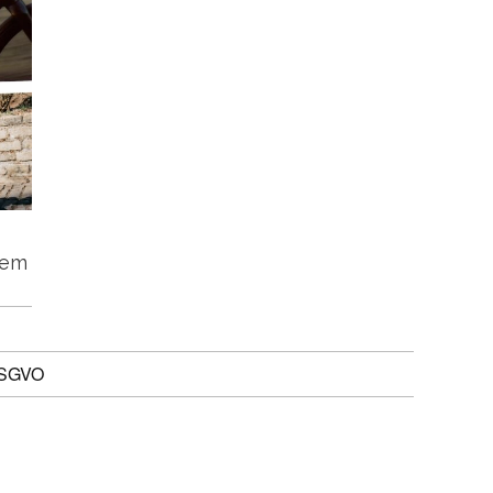
tem
DSGVO