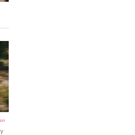
von
ty