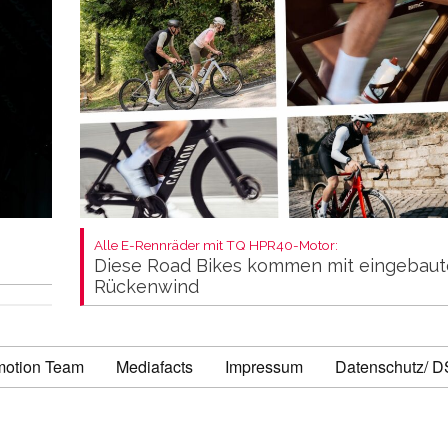
Alle E-Rennräder mit TQ HPR40-Motor:
Diese Road Bikes kommen mit eingebau
Rückenwind
motion Team
Mediafacts
Impressum
Datenschutz/ 