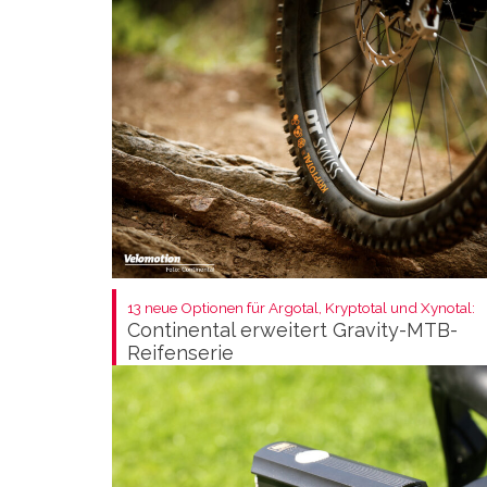
13 neue Optionen für Argotal, Kryptotal und Xynotal:
Continental erweitert Gravity-MTB-
Reifenserie