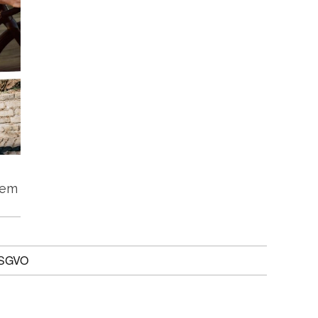
tem
DSGVO