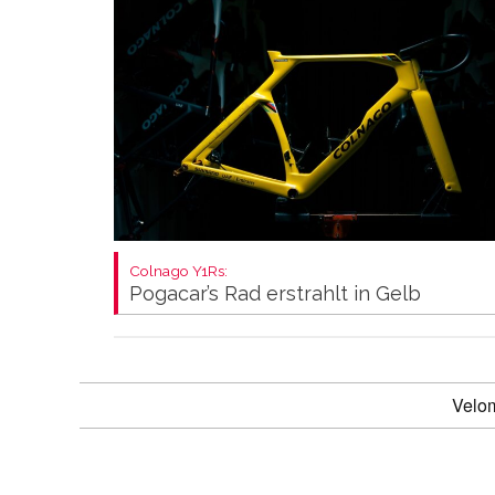
Colnago Y1Rs:
Pogacar’s Rad erstrahlt in Gelb
Velo