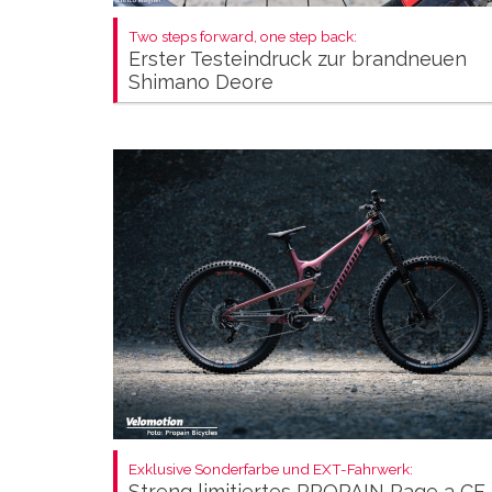
Two steps forward, one step back:
Erster Testeindruck zur brandneuen
Shimano Deore
Exklusive Sonderfarbe und EXT-Fahrwerk:
Streng limitiertes PROPAIN Rage 3 CF