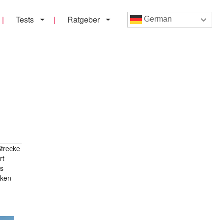
Tests
Ratgeber
German
Strecke
rt
as
cken