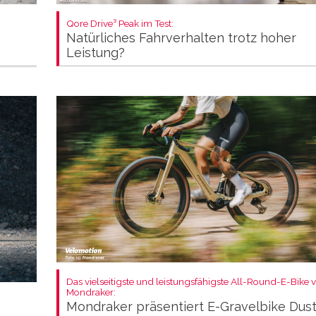
Qore Drive³ Peak im Test:
Natürliches Fahrverhalten trotz hoher
Leistung?
Das vielseitigste und leistungsfähigste All-Round-E-Bike 
Mondraker:
Mondraker präsentiert E-Gravelbike Dus