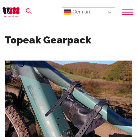
German
Topeak Gearpack