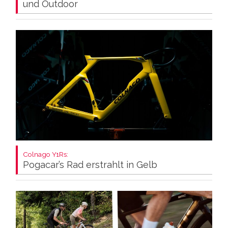
und Outdoor
Colnago Y1Rs:
Pogacar’s Rad erstrahlt in Gelb