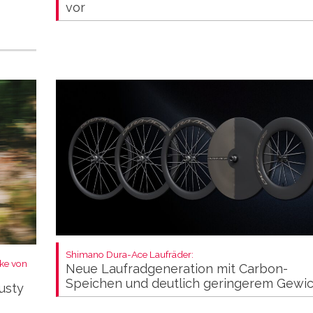
vor
Shimano Dura-Ace Laufräder:
ike von
Neue Laufradgeneration mit Carbon-
Speichen und deutlich geringerem Gewi
usty