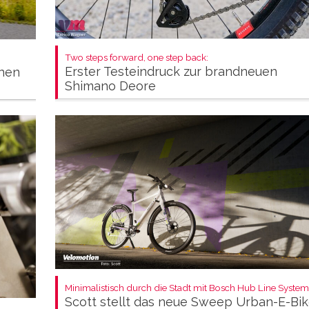
Two steps forward, one step back:
Erster Testeindruck zur brandneuen
inen
Shimano Deore
Minimalistisch durch die Stadt mit Bosch Hub Line System
Scott stellt das neue Sweep Urban-E-Bi