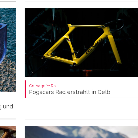
Colnago Y1Rs:
Pogacar’s Rad erstrahlt in Gelb
ng und