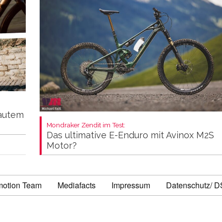
autem
Mondraker Zendit im Test:
Das ultimative E-Enduro mit Avinox M2S
Motor?
motion Team
Mediafacts
Impressum
Datenschutz/ 