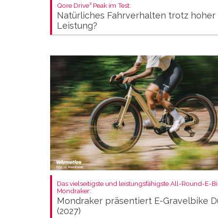
Qore Drive³ Peak im Test:
Natürliches Fahrverhalten trotz hoher
Leistung?
Das vielseitigste und leistungsfähigste All-Round-E-B
Mondraker:
Mondraker präsentiert E-Gravelbike D
(2027)