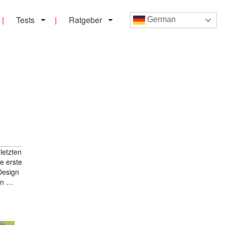
Tests
Ratgeber
German
letzten
e erste
Design
hon …