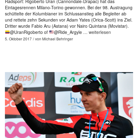
Radsport: Rigoberto Uran (Cannondale-Drapac) hat das
Eintagesrennen Milano-Torino gewonnen. Bei der 98. Austragung
schüttelte der Kolumbianer im Schlussanstieg alle Begleiter ab
und rettete zehn Sekunden vor Adam Yates (Orica-Scott) ins Ziel.
Dritter wurde Fabio Aru (Astana) vor Nairo Quintana (Movistar).
@UranRigoberto of
@Ride_Argyle …
weiterlesen
5. Oktober 2017
von
Michael Behringer