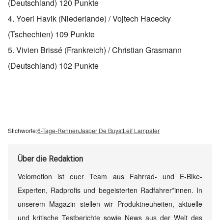
(Deutschland) 120 Punkte
4. Yoeri Havik (Niederlande) / Vojtech Hacecky
(Tschechien) 109 Punkte
5. Vivien Brissé (Frankreich) / Christian Grasmann
(Deutschland) 102 Punkte
Stichworte:
6-Tage-Rennen
Jasper De Buyst
Leif Lampater
Über
die Redaktion
Velomotion ist euer Team aus Fahrrad- und E-Bike-
Experten, Radprofis und begeisterten Radfahrer*innen. In
unserem Magazin stellen wir Produktneuheiten, aktuelle
und kritische Testberichte sowie News aus der Welt des