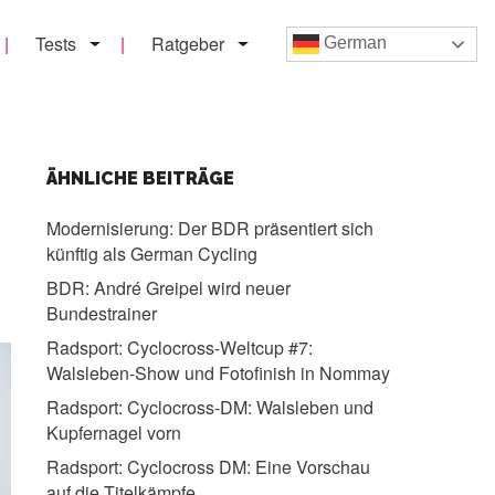
Tests
Ratgeber
German
ÄHNLICHE BEITRÄGE
Modernisierung:
Der BDR präsentiert sich
künftig als German Cycling
BDR:
André Greipel wird neuer
Bundestrainer
Radsport:
Cyclocross-Weltcup #7:
Walsleben-Show und Fotofinish in Nommay
Radsport:
Cyclocross-DM: Walsleben und
Kupfernagel vorn
Radsport:
Cyclocross DM: Eine Vorschau
auf die Titelkämpfe