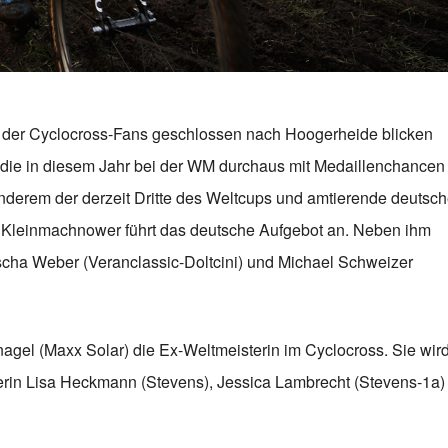
der Cyclocross-Fans geschlossen nach Hoogerheide blicken
 die in diesem Jahr bei der WM durchaus mit Medaillenchancen
 anderem der derzeit Dritte des Weltcups und amtierende deutsc
 Kleinmachnower führt das deutsche Aufgebot an. Neben ihm
ha Weber (Veranclassic-Doltcini) und Michael Schweizer
agel (Maxx Solar) die Ex-Weltmeisterin im Cyclocross. Sie wir
rin Lisa Heckmann (Stevens), Jessica Lambrecht (Stevens-1a)