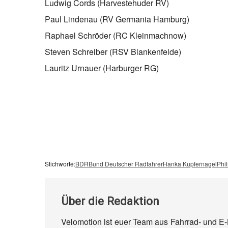
Ludwig Cords (Harvestehuder RV)
Paul Lindenau (RV Germania Hamburg)
Raphael Schröder (RC Kleinmachnow)
Steven Schreiber (RSV Blankenfelde)
Lauritz Urnauer (Harburger RG)
Stichworte:
BDR
Bund Deutscher Radfahrer
Hanka Kupfernagel
Phi
Über
die Redaktion
Velomotion ist euer Team aus Fahrrad- und E-