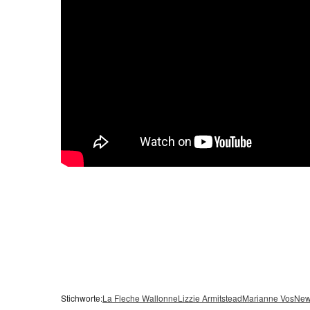
Stichworte:
La Fleche Wallonne
Lizzie Armitstead
Marianne Vos
Ne