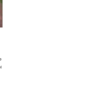
g
e
i