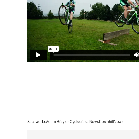
Stichworte:
Adam Brayton
Cyclocross News
Downhill
News