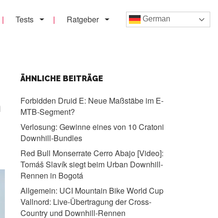
Tests
Ratgeber
German
ÄHNLICHE BEITRÄGE
Forbidden Druid E:
Neue Maßstäbe im E-
m
MTB-Segment?
Verlosung:
Gewinne eines von 10 Cratoni
Downhill-Bundles
Red Bull Monserrate Cerro Abajo [Video]:
Tomáš Slavík siegt beim Urban Downhill-
Rennen in Bogotá
Allgemein:
UCI Mountain Bike World Cup
Vallnord: Live-Übertragung der Cross-
Country und Downhill-Rennen