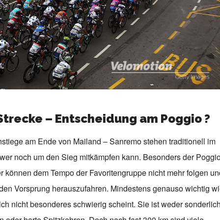
Strecke – Entscheidung am Poggio ?
nstiege am Ende von Mailand – Sanremo stehen traditionell im
en, wer noch um den Sieg mitkämpfen kann. Besonders der Poggi
ter können dem Tempo der Favoritengruppe nicht mehr folgen un
nden Vorsprung herauszufahren. Mindestens genauso wichtig w
tlich nicht besonderes schwierig scheint. Sie ist weder sonderlic
en oder harte Spitzkehren. Doch nach fast 300 km sind viele