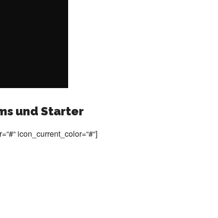
ms und Starter
=“#“ icon_current_color=“#“]