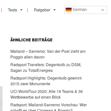
Tests
Ratgeber
German
ÄHNLICHE BEITRÄGE
Mailand – Sanremo:
Van der Poel zieht am
Poggio allen davon
Radsport Transfers:
Degenkolb zu DSM,
Sagan zu TotalEnergies
Radsport Highlights:
Degenkolb gewinnt
2015 zwei Monumente
UCI WorldTour 2020:
Alle 19 Teams & 36
Wettbewerbe auf einen Blick
Radsport:
Mailand-Sanremo Vorschau: Wer
schafft es über Cipressa & Poggio?