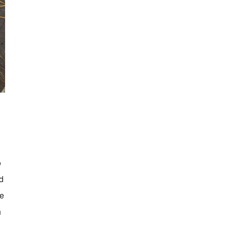
o
d
ie
h