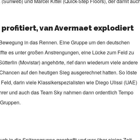
 (Sunweb) und Marcel Kittel (Quick-Step Floors), der damit auc
 profitiert, van Avermaet explodiert
 Bewegung in das Rennen. Eine Gruppe um den deutschen
fte es unter großen Anstrengungen, eine Lücke zum Feld zu
ütterlin (Movistar) angehörte, rief dann wiederum viele andere
 Chancen auf den heutigen Sieg ausgerechnet hatten. So löste
eld, darin viele Klassikerspezialisten wie Diego Ulissi (UAE)
hrer und auch das Team Sky nahmen dann ordentlich Tempo
e Gruppen.
 in die Spitzengruppe geschafft und war über einige Zeit