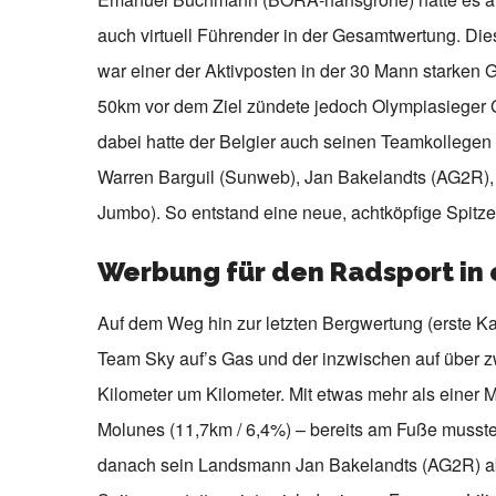
auch virtuell Führender in der Gesamtwertung. Dies
war einer der Aktivposten in der 30 Mann starken 
50km vor dem Ziel zündete jedoch Olympiasieger G
dabei hatte der Belgier auch seinen Teamkollegen
Warren Barguil (Sunweb), Jan Bakelandts (AG2R),
Jumbo). So entstand eine neue, achtköpfige Spitz
Werbung für den Radsport in 
Auf dem Weg hin zur letzten Bergwertung (erste K
Team Sky auf’s Gas und der inzwischen auf über
Kilometer um Kilometer. Mit etwas mehr als einer
Molunes (11,7km / 6,4%) – bereits am Fuße musste
danach sein Landsmann Jan Bakelandts (AG2R) abr