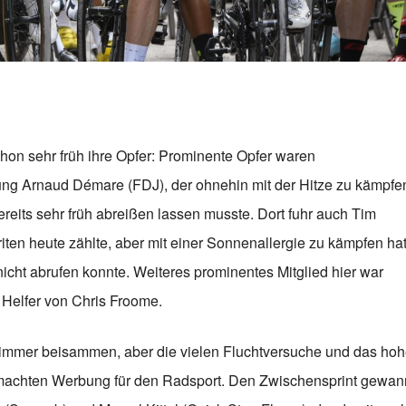
schon sehr früh ihre Opfer: Prominente Opfer waren
nung Arnaud Démare (FDJ), der ohnehin mit der Hitze zu kämpfe
eits sehr früh abreißen lassen musste. Dort fuhr auch Tim
riten heute zählte, aber mit einer Sonnenallergie zu kämpfen ha
icht abrufen konnte. Weiteres prominentes Mitglied hier war
 Helfer von Chris Froome.
r immer beisammen, aber die vielen Fluchtversuche und das ho
d machten Werbung für den Radsport. Den Zwischensprint gewan