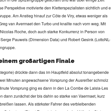
e Perspektive motivierte den Kletterspezialisten sichtlich und e
Gruppe. Am Anstieg hinauf zur Côte de Viry, etwas weniger als
reg van Avermaet den Turbo und knallte nach vorn weg. Mit
 Nicolas Roche, doch auch starke Konkurrenz in Person von
 Serge Pauwels (Dimension Data) und Robert Gesink (LottoNL-
engruppe.
einem großartigen Finale
ategorie) drückte dann das im Hauptfeld absolut tonangebende
 zwei Minuten angewachsene Vorsprung der Ausreißer schmolz
 Minute Vorsprung ging es dann in den La Combe de Laisia-Les
n dann zunächst der bis dahin so starke van Vaermaet, kurz
eißen lassen. Als stärkster Fahrer des verbleibenden