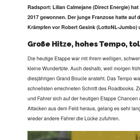
Radsport: Lilian Calmejane (Direct Energie) hat
2017 gewonnen. Der junge Franzose hatte auf de
Krämpfen vor Robert Gesink (LottoNL-Jumbo) u
Große Hitze, hohes Tempo, to
Die heutige Etappe war mit ihrem welligen, schwere
kleine Wundertüte. Auch deshalb, weil morgen früh
diesjährigen Grand Boucle ansteht. Das Tempo war
schnellsten errechneten Schnitt des Roadbooks. Z
und Fahrer sich auf der heutigen Etappe Chancen a
Attacken aus dem Feld heraus, gelang es sehr lan
wieder andere Fahrer die Lücke zufuhren.