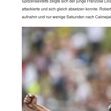
Spitzensextetts zeigte sich der junge Franzose Lil
attackierte und sich gleich absetzen konnte. Rober
aufnahm und nur wenige Sekunden nach Calmejan