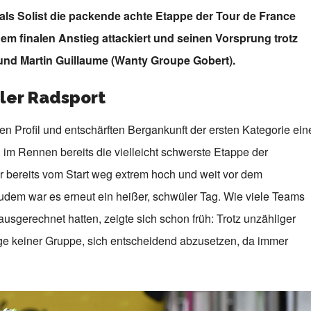
 als Solist die packende achte Etappe der Tour de France
m finalen Anstieg attackiert und seinen Vorsprung trotz
nd Martin Guillaume (Wanty Groupe Gobert).
ller Radsport
n Profil und entschärften Bergankunft der ersten Kategorie ein
 im Rennen bereits die vielleicht schwerste Etappe der
 bereits vom Start weg extrem hoch und weit vor dem
udem war es erneut ein heißer, schwüler Tag. Wie viele Teams
usgerechnet hatten, zeigte sich schon früh: Trotz unzähliger
ge keiner Gruppe, sich entscheidend abzusetzen, da immer