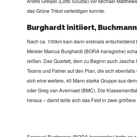
André Greipel (Lotto Soudal) vor Michael Matthews
das Grüne Trikot verteidigen konnte.
Burghardt initiiert, Buchmann
Nach ca. 100km kam dann erstmals entscheidend
Meister Marcus Burghardt (BORA-hansgrohe) schaf
reißen. Das Quartett, dem zu Beginn auch Jascha S
Teams und Fahrer auf den Plan, die sich ebenfalls
sich eine weitere, 40 Mann starke Gruppe aus dem F
oder Greg van Avermaet (BMC). Die Klassementfa
heraus – damit teilte sich das Feld in zwei größer
Emanuel Buchmann (BORA-hansgrohe) hatte es auch