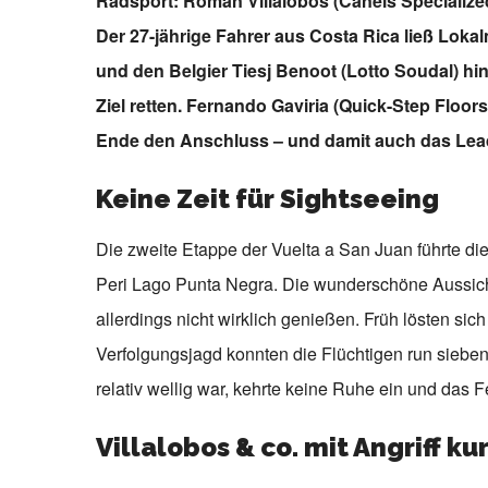
Radsport: Roman Villalobos (Canels Specialize
Der 27-jährige Fahrer aus Costa Rica ließ Lok
und den Belgier Tiesj Benoot (Lotto Soudal) hin
Ziel retten. Fernando Gaviria (Quick-Step Floors
Ende den Anschluss – und damit auch das Lead
Keine Zeit für Sightseeing
Die zweite Etappe der Vuelta a San Juan führte di
Peri Lago Punta Negra. Die wunderschöne Aussic
allerdings nicht wirklich genießen. Früh lösten si
Verfolgungsjagd konnten die Flüchtigen run sieben 
relativ wellig war, kehrte keine Ruhe ein und das Fe
Villalobos & co. mit Angriff ku