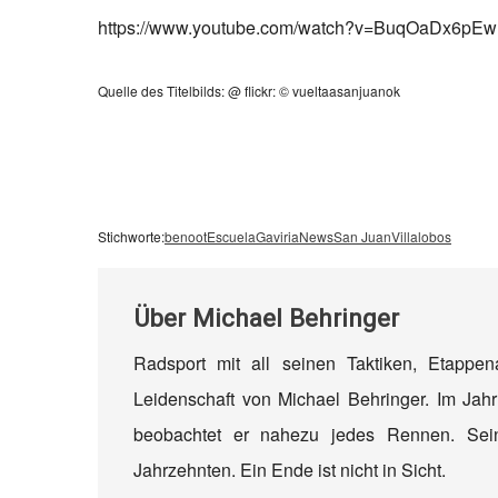
https://www.youtube.com/watch?v=BuqOaDx6pEw
Quelle des Titelbilds: @ flickr: © vueltaasanjuanok
Stichworte:
benoot
Escuela
Gaviria
News
San Juan
Villalobos
Über
Michael Behringer
Radsport mit all seinen Taktiken, Etappe
Leidenschaft von Michael Behringer. Im Jahr
beobachtet er nahezu jedes Rennen. Sein
Jahrzehnten. Ein Ende ist nicht in Sicht.