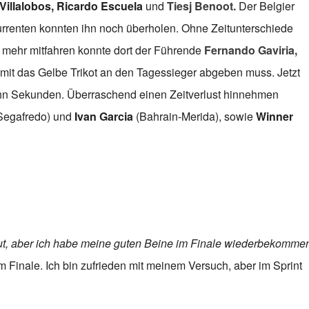
illalobos, Ricardo Escuela
und
Tiesj Benoot.
Der Belgier
kurrenten konnten ihn noch überholen. Ohne Zeitunterschiede
ht mehr mitfahren konnte dort der Führende
Fernando Gaviria,
mit das Gelbe Trikot an den Tagessieger abgeben muss. Jetzt
ehn Sekunden. Überraschend einen Zeitverlust hinnehmen
Segafredo) und
Ivan Garcia
(Bahrain-Merida), sowie
Winner
 gut, aber ich habe meine guten Beine im Finale wiederbekomme
m Finale. Ich bin zufrieden mit meinem Versuch, aber im Sprint