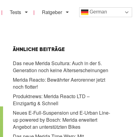
Tests
Ratgeber
German
ÄHNLICHE BEITRÄGE
Das neue Merida Scultura:
Auch in der 5.
Generation noch keine Alterserscheinungen
Merida Reacto:
Bewährter Aerorenner jetzt
noch flotter!
Produktnews:
Merida Reacto LTD –
Einzigartig & Schnell
Neues E-Full-Suspension und E-Urban Line-
up powered by Bosch:
Merida erweitert
Angebot an unterstützten Bikes
Das neue Merida Time Warp:
Mit