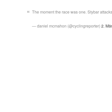
The moment the race was one. Stybar attack
— daniel mcmahon (@cyclingreporter)
2. Mä