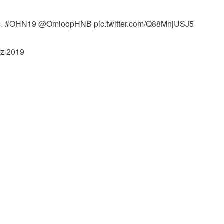
s.
#OHN19
@OmloopHNB
pic.twitter.com/Q88MnjUSJ5
rz 2019