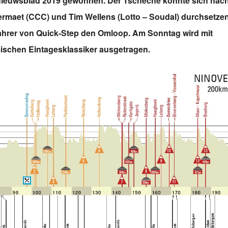
Nieuwsblad 2019 gewonnen. Der Tscheche konnte sich nac
ermaet (CCC) und Tim Wellens (Lotto – Soudal) durchsetzen
Fahrer von Quick-Step den Omloop. Am Sonntag wird mit
ischen Eintagesklassiker ausgetragen.