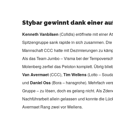
Stybar gewinnt dank einer a
Kenneth Vanbilsen
(Cofidis) eröffnete mit einer 
Spitzengruppe sank rapide in sich zusammen. Die F
Mannschaft CCC hatte mit Dezimierungen zu kämpf
Als das Team Jumbo – Visma bei der Tempoverschär
Molenberg zerfiel das Peloton komplett. Übrig bli
Van Avermaet
(CCC),
Tim Wellens
(Lotto – Souda
und
Daniel Oss
(Bora – hansgrohe). Mehrfach versu
Gruppe – zu lösen, doch es gelang nicht. Als Zdenek
Nachführarbeit allein gelassen und konnte die Lück
Avermaet Rang zwei vor Wellens.