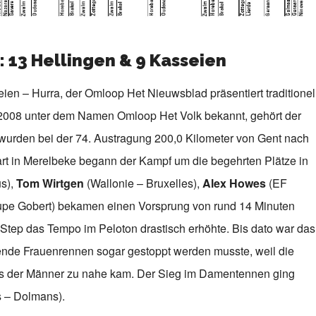
13 Hellingen & 9 Kasseien
eien – Hurra, der Omloop Het Nieuwsblad präsentiert traditionel
h 2008 unter dem Namen Omloop Het Volk bekannt, gehört der
 wurden bei der 74. Austragung 200,0 Kilometer von Gent nach
art in Merelbeke begann der Kampf um die begehrten Plätze in
s),
Tom Wirtgen
(Wallonie – Bruxelles),
Alex Howes
(EF
pe Gobert) bekamen einen Vorsprung von rund 14 Minuten
tep das Tempo im Peloton drastisch erhöhte. Bis dato war das
nde Frauenrennen sogar gestoppt werden musste, weil die
 der Männer zu nahe kam. Der Sieg im Damentennen ging
 – Dolmans).