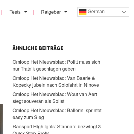
Tests
Ratgeber
German
ÄHNLICHE BEITRÄGE
Omloop Het Nieuwsblad:
Politt muss sich
nur Tratnik geschlagen geben
Omloop Het Nieuwsblad:
Van Baarle &
Kopecky jubeln nach Solofahrt in Ninove
Omloop Het Nieuwsblad:
Wout van Aert
siegt souverän als Solist
Omloop Het Nieuwsblad:
Ballerini sprintet
easy zum Sieg
Radsport Highlights:
Stannard bezwingt 3
Quick-Step-Profis