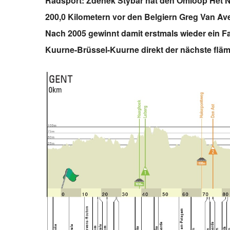
Radsport: Zdenek Stybar hat den Omloop Het 
200,0 Kilometern vor den Belgiern Greg Van Av
Nach 2005 gewinnt damit erstmals wieder ein 
Kuurne-Brüssel-Kuurne direkt der nächste fläm