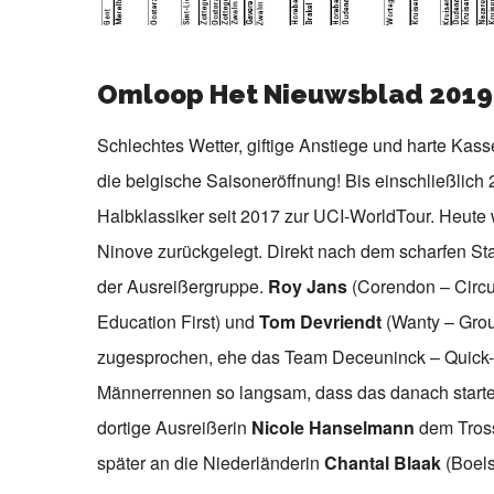
Omloop Het Nieuwsblad 2019: 
Schlechtes Wetter, giftige Anstiege und harte Kass
die belgische Saisoneröffnung! Bis einschließlic
Halbklassiker seit 2017 zur UCI-WorldTour. Heute
Ninove zurückgelegt. Direkt nach dem scharfen St
der Ausreißergruppe.
Roy Jans
(Corendon – Circu
Education First) und
Tom Devriendt
(Wanty – Grou
zugesprochen, ehe das Team Deceuninck – Quick-S
Männerrennen so langsam, dass das danach starte
dortige Ausreißerin
Nicole Hanselmann
dem Tross
später an die Niederländerin
Chantal Blaak
(Boels