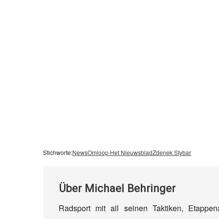
Stichworte:
News
Omloop Het Nieuwsblad
Zdenek Stybar
Über
Michael Behringer
Radsport mit all seinen Taktiken, Etappe