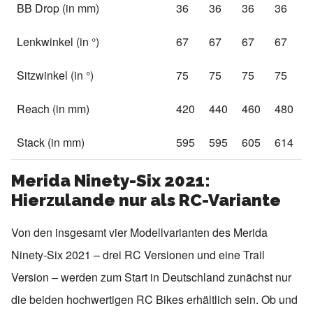
BB Drop (in mm)
36
36
36
36
Lenkwinkel (in °)
67
67
67
67
Sitzwinkel (in °)
75
75
75
75
Reach (in mm)
420
440
460
480
Stack (in mm)
595
595
605
614
Merida Ninety-Six 2021:
Hierzulande nur als RC-Variante
Von den insgesamt vier Modellvarianten des Merida
Ninety-Six 2021 – drei RC Versionen und eine Trail
Version – werden zum Start in Deutschland zunächst nur
die beiden hochwertigen RC Bikes erhältlich sein. Ob und