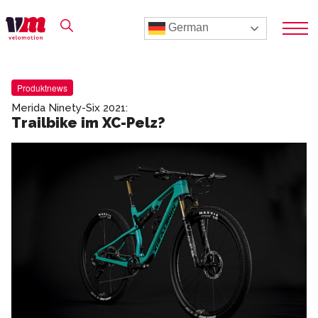
German
Produktnews
Merida Ninety-Six 2021:
Trailbike im XC-Pelz?