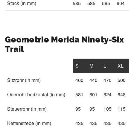
Stack (in mm)
585
585
595
604
Geometrie Merida Ninety-Six
Trail
S
M
L
XL
Sitzrohr (in mm)
400
440
470
500
Oberrohr horizontal (in mm)
581
601
624
648
Steuerrohr (in mm)
95
95
105
115
Kettenstrebe (in mm)
435
435
435
435