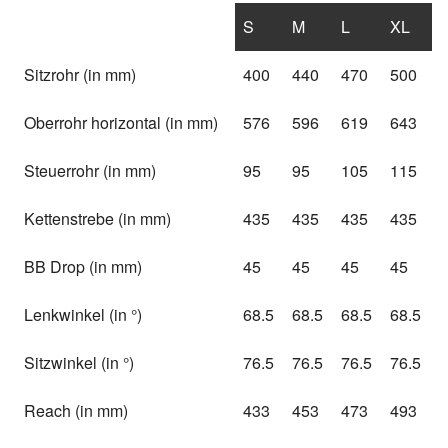
S
M
L
XL
Sitzrohr (in mm)
400
440
470
500
Oberrohr horizontal (in mm)
576
596
619
643
Steuerrohr (in mm)
95
95
105
115
Kettenstrebe (in mm)
435
435
435
435
BB Drop (in mm)
45
45
45
45
Lenkwinkel (in °)
68.5
68.5
68.5
68.5
Sitzwinkel (in °)
76.5
76.5
76.5
76.5
Reach (in mm)
433
453
473
493