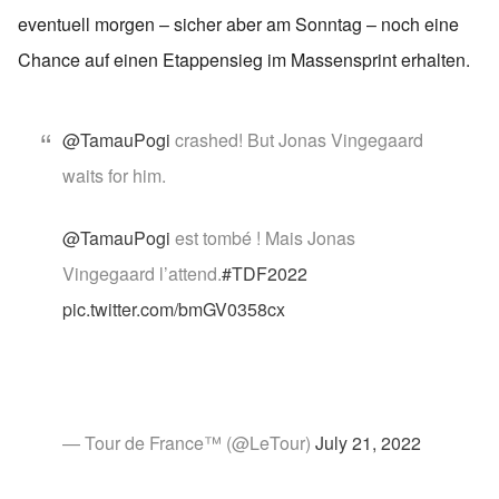
eventuell morgen – sicher aber am Sonntag – noch eine
Chance auf einen Etappensieg im Massensprint erhalten.
@TamauPogi
crashed! But Jonas Vingegaard
waits for him.
@TamauPogi
est tombé ! Mais Jonas
Vingegaard l’attend.
#TDF2022
pic.twitter.com/bmGV0358cx
— Tour de France™ (@LeTour)
July 21, 2022