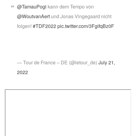
@TamauPogi
kann dem Tempo von
@WoutvanAert
und Jonas Vingegaard nicht
folgen!
#TDF2022
pic.twitter.com/3FgifqBz0F
— Tour de France – DE (@letour_de)
July 21,
2022