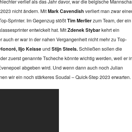
lechter verlief als das Jahr davor, war die belgische Mannschaf
 2023 nicht ändern. Mit
Mark Cavendish
verliert man zwar eine
op-Sprinter. Im Gegenzug stößt
Tim Merlier
zum Team, der ein
lassesprinter entwickelt hat. Mit
Zdenek Stybar
kehrt ein
 auch er war in der nahen Vergangenheit nicht mehr zu Top-
Honoré, Iljo Keisse
und
Stijn Steels.
Schließen sollen die
m der zuerst genannte Tscheche könnte wichtig werden, weil er i
 Evenepoel abgeben wird. Und wenn dann auch noch Julian
önnen wir ein noch stärkeres Soudal – Quick-Step 2023 erwarten.