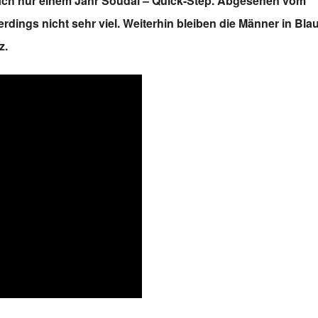
nach nur einem Jahr Soudal – Quick-Step. Abgesehen vom
rdings nicht sehr viel. Weiterhin bleiben die Männer in Bla
z.