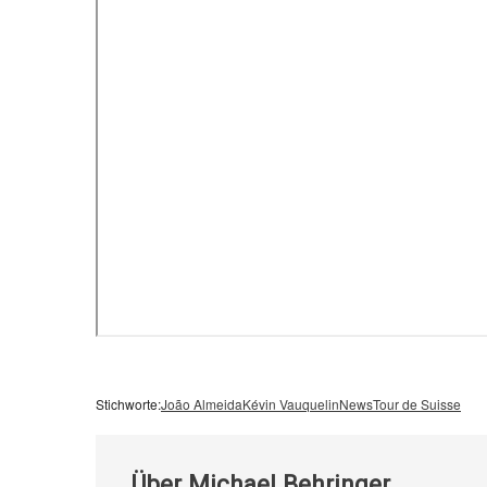
Stichworte:
João Almeida
Kévin Vauquelin
News
Tour de Suisse
Über
Michael Behringer