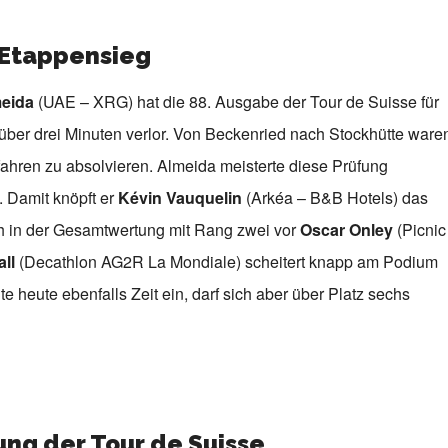
 Etappensieg
eida
(UAE – XRG) hat die 88. Ausgabe der Tour de Suisse für
 über drei Minuten verlor. Von Beckenried nach Stockhütte ware
ahren zu absolvieren. Almeida meisterte diese Prüfung
 Damit knöpft er
Kévin Vauquelin
(Arkéa – B&B Hotels) das
h in der Gesamtwertung mit Rang zwei vor
Oscar Onley
(Picnic
all
(Decathlon AG2R La Mondiale) scheitert knapp am Podium
te heute ebenfalls Zeit ein, darf sich aber über Platz sechs
ng der Tour de Suisse