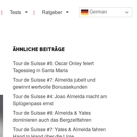
Tests
Ratgeber
German
ÄHNLICHE BEITRÄGE
Tour de Suisse #5:
Oscar Onley feiert
Tagessieg in Santa Maria
Tour de Suisse #7:
Almeida jubelt und
gewinnt wertvolle Bonussekunden
Tour de Suisse #4:
Joao Almeida macht am
Splügenpass ernst
Tour de Suisse #8:
Almeida & Yates
dominieren auch das Bergzeitfahren
Tour de Suisse #7:
Yates & Almeida fahren
Hand in Hand über die Linie