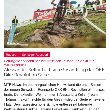
Radsport
Sonstiger Radsport
Gelungener Abschluss einer perfekten Saison für die aktuelle
Weltnummer 1 :
Alessandra Keller holt sich Gesamtsieg der ÖKK
Bike Revolution Serie
MTB News: Im oberaargauischen Huttwil fand die erste Saison
der neuen Schweizer Rennserie ÖKK Bike Revolution ein nasses
Ende. Der aktuellen Weltnummer 1 Alessandra Keller (Team
Thömus maxon) reichte für den Gesamtsieg der Serie ein zweiter
Platz. Den Tagessieg holte sich die entfesselnd fahrende
Weltmeisterin Pauline Ferrand Prevot aus Frankreich. An der