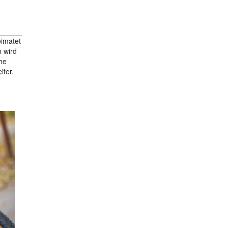
eimatet
n wird
he
iter.