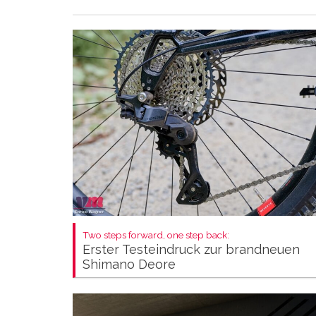
Two steps forward, one step back:
Erster Testeindruck zur brandneuen
Shimano Deore