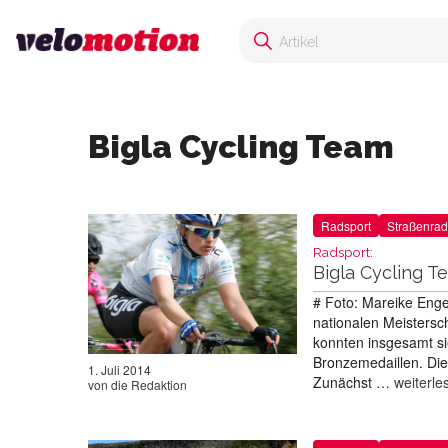
Bigla Cycling Team
Radsport
Straßenrad
Radsport:
Bigla Cycling T
# Foto: Mareike Enge
nationalen Meistersc
konnten insgesamt si
Bronzemedaillen. Die 
1. Juli 2014
Zunächst …
weiterle
von
die Redaktion