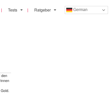
Tests
Ratgeber
German
i den
rinnen
 Gold.