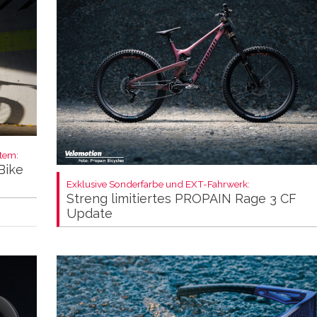
stem:
Bike
Exklusive Sonderfarbe und EXT-Fahrwerk:
Streng limitiertes PROPAIN Rage 3 CF
Update