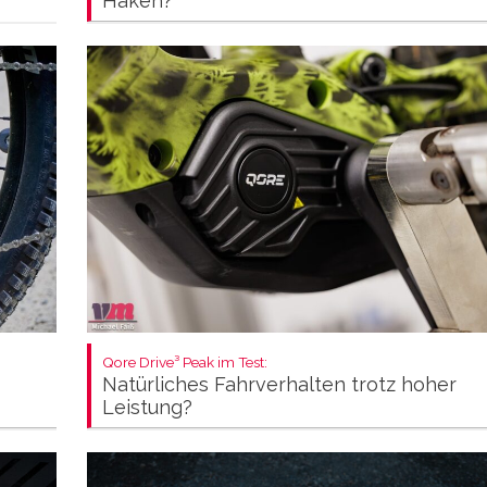
Haken?
Qore Drive³ Peak im Test:
Natürliches Fahrverhalten trotz hoher
Leistung?