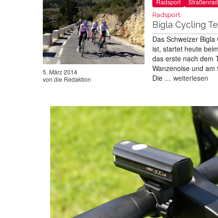
Radsport
Straßenrad
Radsport:
Bigla Cycling Te
Das Schweizer Bigla 
ist, startet heute b
das erste nach dem T
Wanzenoise und am 9.
5. März 2014
Die …
weiterlesen
von
die Redaktion