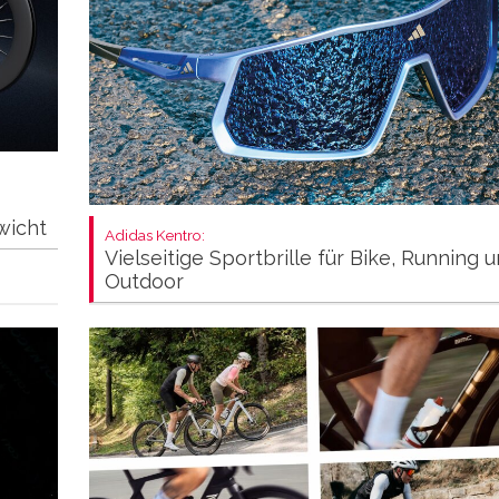
wicht
Adidas Kentro:
Vielseitige Sportbrille für Bike, Running 
Outdoor