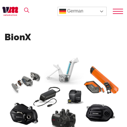
German
BionX