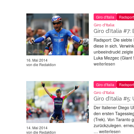
Giro d'Italia
Radsport
Giro d'Italia:
Giro d’Italia #
Radsport: Die siebte 
diese in sich. Verwi
unbeeindruckt zeigte
Luka Mezgec (Giant 
16. Mai 2014
weiterlesen
von
die Redaktion
Giro d'Italia
Radsport
Giro d'Italia:
Giro d’Italia #5
Der Italiener Diego U
den ersten Tagessieg
(Trek). Von Taranto g
zurückzulegen. erneu
14. Mai 2014
…
weiterlesen
von
die Redaktion