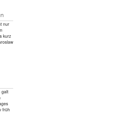
an
t nur
em
s kurz
aroslaw
 galt
n
Tages
v früh