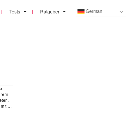
Tests
Ratgeber
German
de
hrern
eten.
r mit …