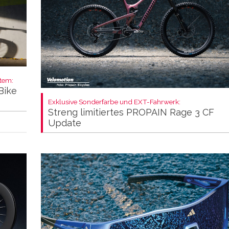
stem:
Bike
Exklusive Sonderfarbe und EXT-Fahrwerk:
Streng limitiertes PROPAIN Rage 3 CF
Update