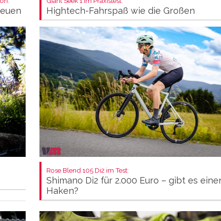
on:
Giant Seek 1 im Praxistest:
neuen
Hightech-Fahrspaß wie die Großen
Rose Blend 105 Di2 im Test:
Shimano Di2 für 2.000 Euro – gibt es eine
Haken?