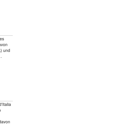
 es
Davon
k) und
 …
Italia
o
 davon