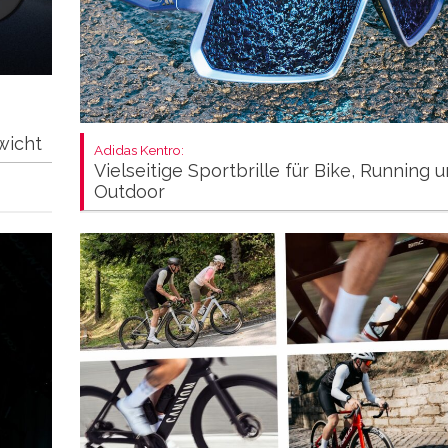
wicht
Adidas Kentro:
Vielseitige Sportbrille für Bike, Running 
Outdoor