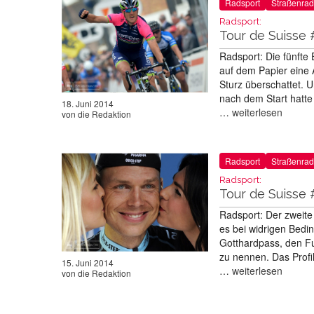
Radsport
Straßenrad
Radsport:
Tour de Suisse 
Radsport: Die fünfte
auf dem Papier eine 
Sturz überschattet. 
nach dem Start hatte
18. Juni 2014
…
weiterlesen
von
die Redaktion
Radsport
Straßenrad
Radsport:
Tour de Suisse 
Radsport: Der zweite 
es bei widrigen Bedi
Gotthardpass, den Fu
zu nennen. Das Profil
15. Juni 2014
…
weiterlesen
von
die Redaktion