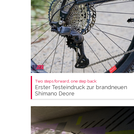
Two steps forward, one step back:
Erster Testeindruck zur brandneuen
Shimano Deore