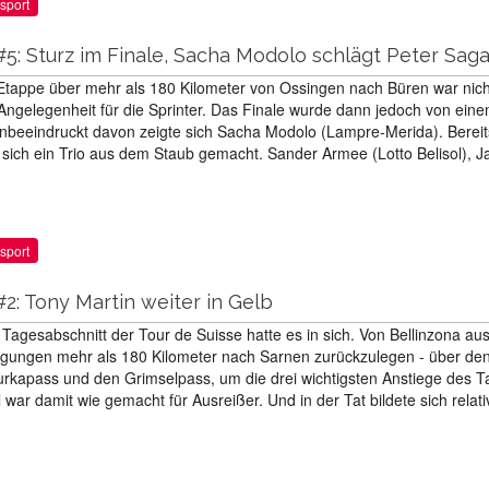
sport
#5: Sturz im Finale, Sacha Modolo schlägt Peter Sag
 Etappe über mehr als 180 Kilometer von Ossingen nach Büren war nich
Angelegenheit für die Sprinter. Das Finale wurde dann jedoch von ein
Unbeeindruckt davon zeigte sich Sacha Modolo (Lampre-Merida). Bereit
 sich ein Trio aus dem Staub gemacht. Sander Armee (Lotto Belisol), J
sport
#2: Tony Martin weiter in Gelb
Tagesabschnitt der Tour de Suisse hatte es in sich. Von Bellinzona aus
ngungen mehr als 180 Kilometer nach Sarnen zurückzulegen - über de
rkapass und den Grimselpass, um die drei wichtigsten Anstiege des 
 war damit wie gemacht für Ausreißer. Und in der Tat bildete sich relati