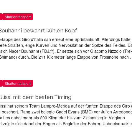
Straßenradsport
7: Bouhanni bewahrt kühlen Kopf
Etappe des Giro d'Italia sah erneut eine Sprintankunft. Allerdings hatte
nkelte Straßen, enge Kurven und Nervosität an der Spitze des Feldes. 
 sich Nacer Bouhanni (FDJ.fr). Er setzte sich vor Giacomo Nizzolo (Tre
Shimano) durch. Die 211 Kilometer lange Etappe von Frosinone nach
Straßenradsport
: Ulissi mit dem besten Timing
lissi hat seinem Team Lampre-Merida auf der fünften Etappe des Giro d'
 beschert. Rang zwei belegte Cadel Evans (BMC) vor Julien Arredond
alt es dabei mehr als 200 Kilometer bis zum Zielanstieg in Viggiano
t zeigte sich dabei der Regen als Begleiter der Fahrer. Unbeeindruckt