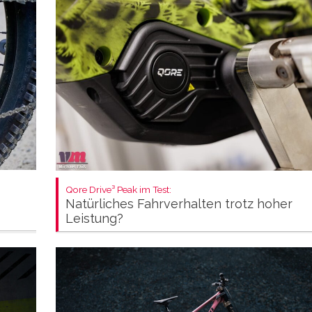
Qore Drive³ Peak im Test:
Natürliches Fahrverhalten trotz hoher
Leistung?