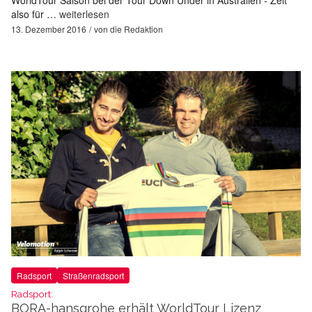
also für …
weiterlesen
13. Dezember 2016
von
die Redaktion
Radsport
Straßenradsport
Radsport:
BORA-hansgrohe erhält WorldTour Lizenz