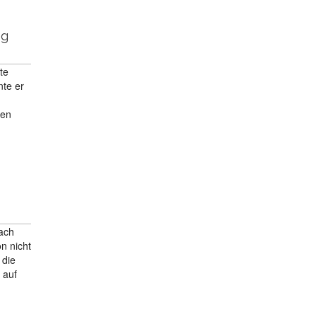
eg
te
nte er
ren
ach
n nicht
 die
 auf