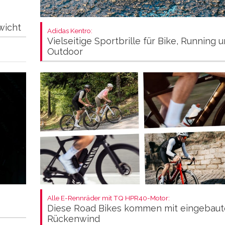
wicht
Adidas Kentro:
Vielseitige Sportbrille für Bike, Running 
Outdoor
Alle E-Rennräder mit TQ HPR40-Motor:
Diese Road Bikes kommen mit eingebau
Rückenwind