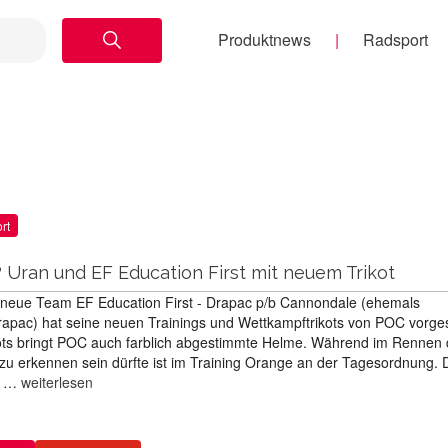
Produktnews
Radsport
rt
? Uran und EF Education First mit neuem Trikot
 neue Team EF Education First - Drapac p/b Cannondale (ehemals
ac) hat seine neuen Trainings und Wettkampftrikots von POC vorgest
ots bringt POC auch farblich abgestimmte Helme. Während im Rennen 
 zu erkennen sein dürfte ist im Training Orange an der Tagesordnung. 
r …
weiterlesen