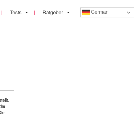
Tests
Ratgeber
German
ellt.
die
Die