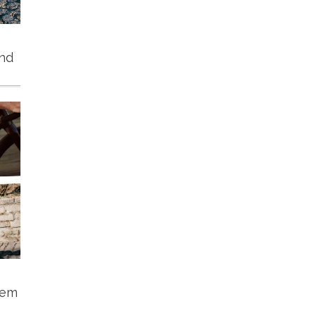
und
tem