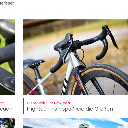
terlesen
on:
Giant Seek 1 im Praxistest:
neuen
Hightech-Fahrspaß wie die Großen