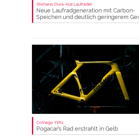
Shimano Dura-Ace Laufräder:
Neue Laufradgeneration mit Carbon-
Speichen und deutlich geringerem Ge
Colnago Y1Rs:
Pogacar’s Rad erstrahlt in Gelb