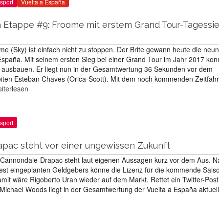
sport
Vuelta a España
a Etappe #9: Froome mit erstem Grand Tour-Tagessi
me (Sky) ist einfach nicht zu stoppen. Der Brite gewann heute die neun
España. Mit seinem ersten Sieg bei einer Grand Tour im Jahr 2017 kon
r ausbauen. Er liegt nun in der Gesamtwertung 36 Sekunden vor dem
iten Esteban Chaves (Orica-Scott). Mit dem noch kommenden Zeitfah
iterlesen
sport
pac steht vor einer ungewissen Zukunft
Cannondale-Drapac steht laut eigenen Aussagen kurz vor dem Aus. N
st eingeplanten Geldgebers könne die Lizenz für die kommende Saiso
amit wäre Rigoberto Uran wieder auf dem Markt. Rettet ein Twitter-Post
ichael Woods liegt in der Gesamtwertung der Vuelta a España aktuell