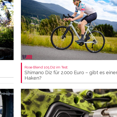
Rose Blend 105 Di2 im Test:
Shimano Di2 für 2.000 Euro – gibt es eine
Haken?