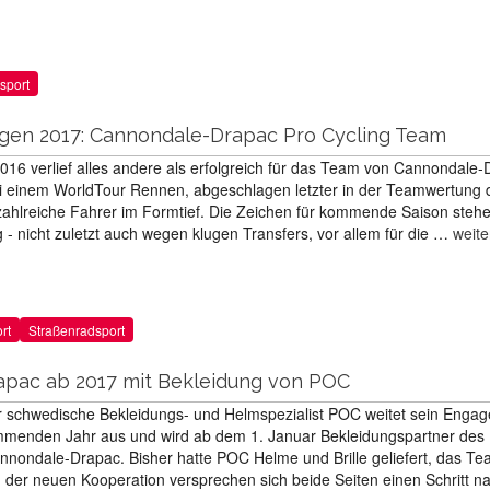
sport
gen 2017: Cannondale-Drapac Pro Cycling Team
016 verlief alles andere als erfolgreich für das Team von Cannondale-
ei einem WorldTour Rennen, abgeschlagen letzter in der Teamwertung 
ahlreiche Fahrer im Formtief. Die Zeichen für kommende Saison steh
 - nicht zuletzt auch wegen klugen Transfers, vor allem für die …
weite
rt
Straßenradsport
pac ab 2017 mit Bekleidung von POC
r schwedische Bekleidungs- und Helmspezialist POC weitet sein Enga
menden Jahr aus und wird ab dem 1. Januar Bekleidungspartner des
ondale-Drapac. Bisher hatte POC Helme und Brille geliefert, das Te
n der neuen Kooperation versprechen sich beide Seiten einen Schritt n