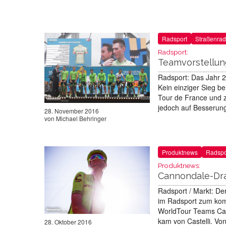
Radsport
Straßenrad
Radsport:
Teamvorstellun
Radsport: Das Jahr 2
Kein einziger Sieg b
Tour de France und z
jedoch auf Besserung
28. November 2016
von
Michael Behringer
Produktnews
Radspo
Produktnews:
Cannondale-Dra
Radsport / Markt: De
im Radsport zum kom
WorldTour Teams Cann
kam von Castelli. Vo
28. Oktober 2016