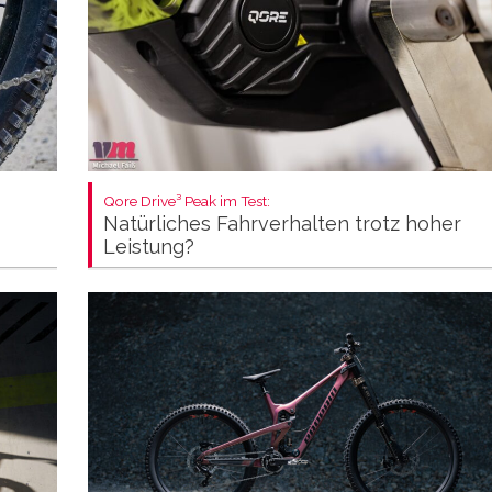
Qore Drive³ Peak im Test:
Natürliches Fahrverhalten trotz hoher
Leistung?