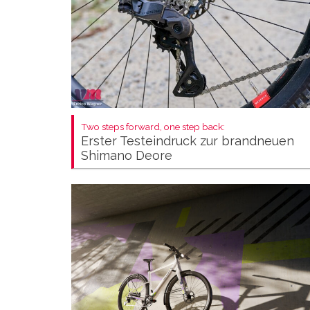
Two steps forward, one step back:
Erster Testeindruck zur brandneuen
Shimano Deore