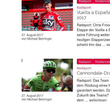
Radsport
Straßenrad
Radsport:
Vuelta a Españ
2017
Radsport: Chris Froo
Etappe der Vuelta a 
seine Führung weite
27. August 2017
von
Michael Behringer
heutigen Etappenzwe
scheint ihm das …
we
Radsport
Straßenrad
Radsport:
Cannondale-Dra
Radsport: Das Team 
dem Rückzug eines fe
garantiert werden. D
Zukunft des Teams? M
27. August 2017
von
Michael Behringer
dem …
weiterlesen