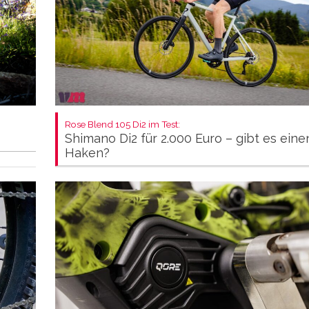
Rose Blend 105 Di2 im Test:
Shimano Di2 für 2.000 Euro – gibt es eine
Haken?