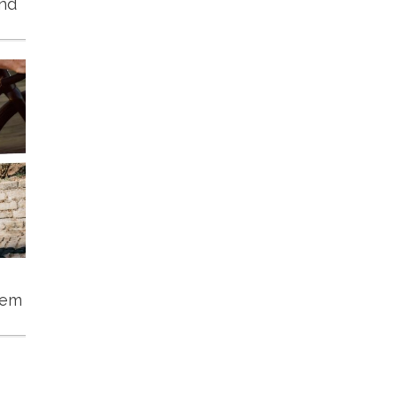
und
tem