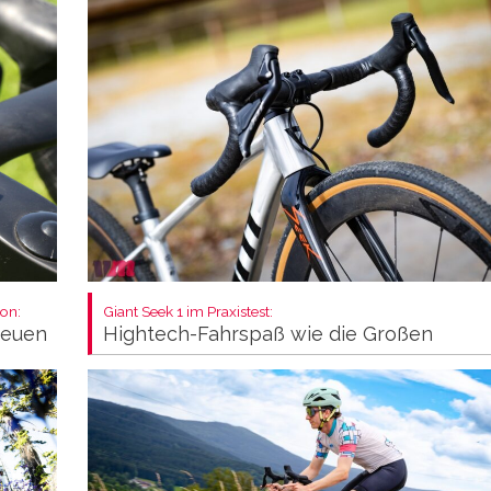
on:
Giant Seek 1 im Praxistest:
neuen
Hightech-Fahrspaß wie die Großen