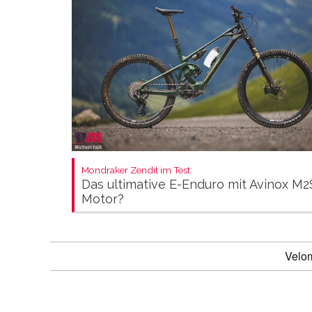
Mondraker Zendit im Test:
Das ultimative E-Enduro mit Avinox M2
Motor?
Velo