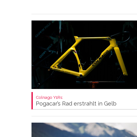
Colnago Y1Rs:
Pogacar’s Rad erstrahlt in Gelb