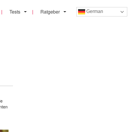
Tests
Ratgeber
German
ie
nten