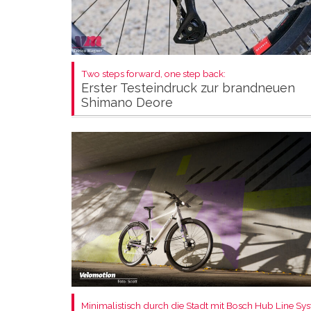
Two steps forward, one step back:
Erster Testeindruck zur brandneuen
Shimano Deore
Minimalistisch durch die Stadt mit Bosch Hub Line Sy