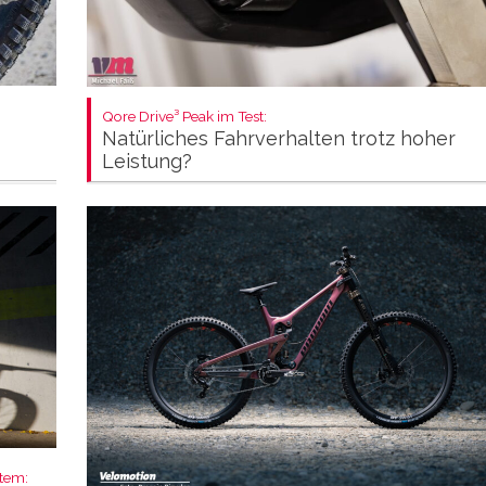
Qore Drive³ Peak im Test:
Natürliches Fahrverhalten trotz hoher
Leistung?
stem: