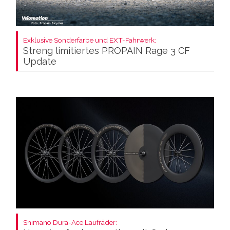
Exklusive Sonderfarbe und EXT-Fahrwerk:
Streng limitiertes PROPAIN Rage 3 CF
Update
Shimano Dura-Ace Laufräder: