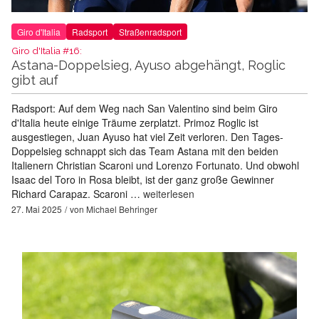
Giro d'Italia
Radsport
Straßenradsport
Giro d'Italia #16:
Astana-Doppelsieg, Ayuso abgehängt, Roglic
gibt auf
Radsport: Auf dem Weg nach San Valentino sind beim Giro
d'Italia heute einige Träume zerplatzt. Primoz Roglic ist
ausgestiegen, Juan Ayuso hat viel Zeit verloren. Den Tages-
Doppelsieg schnappt sich das Team Astana mit den beiden
Italienern Christian Scaroni und Lorenzo Fortunato. Und obwohl
Isaac del Toro in Rosa bleibt, ist der ganz große Gewinner
Richard Carapaz. Scaroni …
weiterlesen
27. Mai 2025
von
Michael Behringer