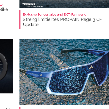
stem:
Bike
Exklusive Sonderfarbe und EXT-Fahrwerk:
Streng limitiertes PROPAIN Rage 3 CF
Update