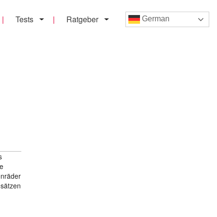
Tests
Ratgeber
German
s
ie
onräder
dsätzen