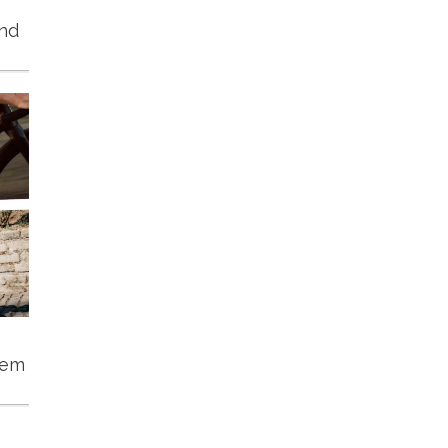
und
tem