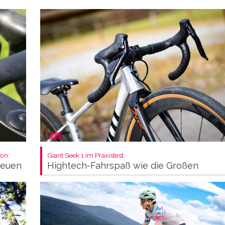
on:
Giant Seek 1 im Praxistest:
neuen
Hightech-Fahrspaß wie die Großen