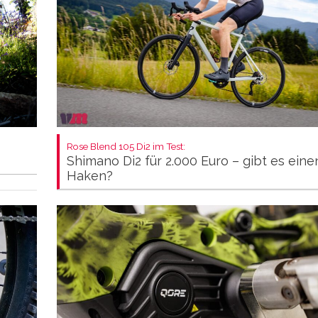
Rose Blend 105 Di2 im Test:
Shimano Di2 für 2.000 Euro – gibt es eine
Haken?