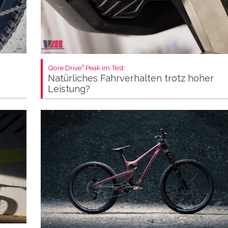
Qore Drive³ Peak im Test:
Natürliches Fahrverhalten trotz hoher
Leistung?