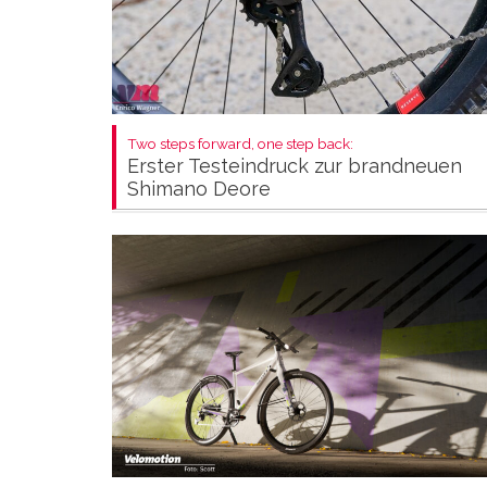
Two steps forward, one step back:
Erster Testeindruck zur brandneuen
Shimano Deore