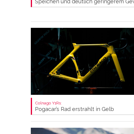
Speichen und deutlich geringerem Ge
Colnago Y1Rs:
Pogacar’s Rad erstrahlt in Gelb