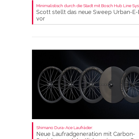
Minimalistisch durch die Stadt mit Bosch Hub Line Sy
Scott stellt das neue Sweep Urban-E-
vor
Shimano Dura-Ace Laufräder:
Neue Laufradgeneration mit Carbon-