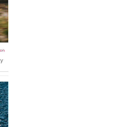
von
ty