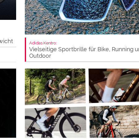
wicht
Adidas Kentro:
Vielseitige Sportbrille für Bike, Running 
Outdoor