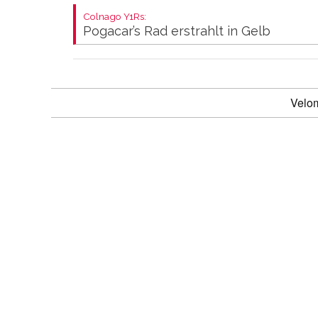
Colnago Y1Rs:
Pogacar’s Rad erstrahlt in Gelb
Velo