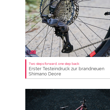
Two steps forward, one step back:
Erster Testeindruck zur brandneuen
Shimano Deore