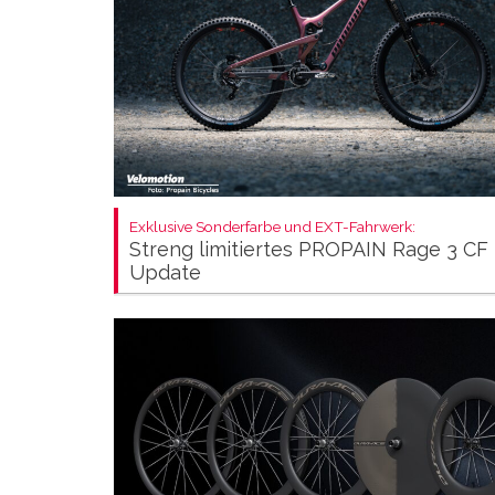
Exklusive Sonderfarbe und EXT-Fahrwerk:
Streng limitiertes PROPAIN Rage 3 CF
Update