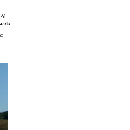
olg
Vuelta
ne