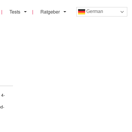
Tests
Ratgeber
German
n
 4-
nd-