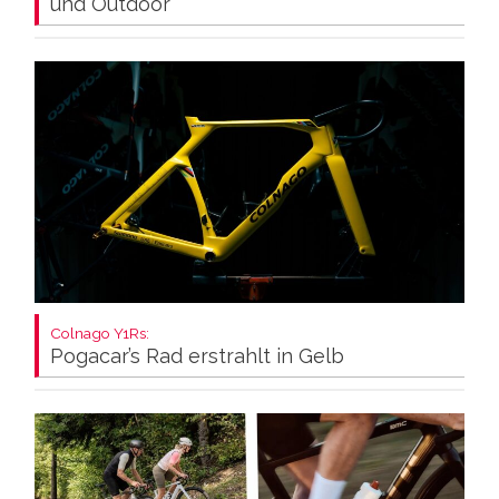
und Outdoor
Colnago Y1Rs:
Pogacar’s Rad erstrahlt in Gelb