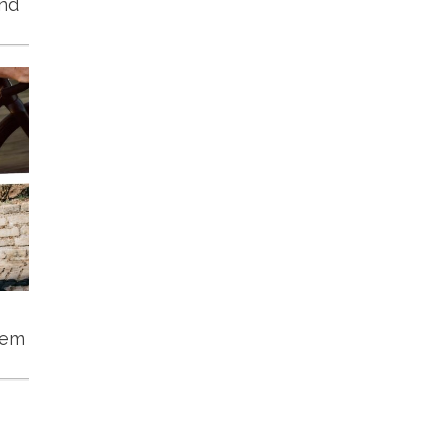
und
tem