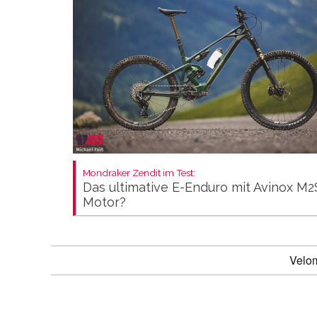
Mondraker Zendit im Test:
Das ultimative E-Enduro mit Avinox M2
Motor?
Velo