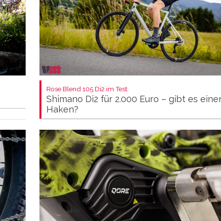
Rose Blend 105 Di2 im Test:
Shimano Di2 für 2.000 Euro – gibt es eine
Haken?