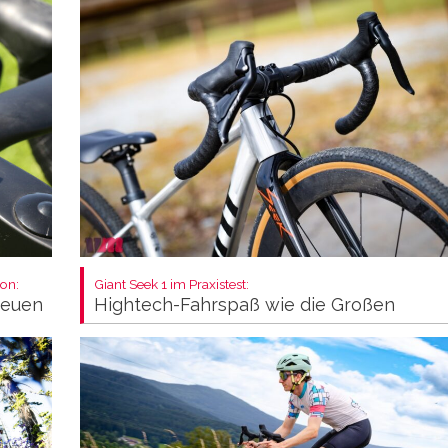
on:
Giant Seek 1 im Praxistest:
neuen
Hightech-Fahrspaß wie die Großen