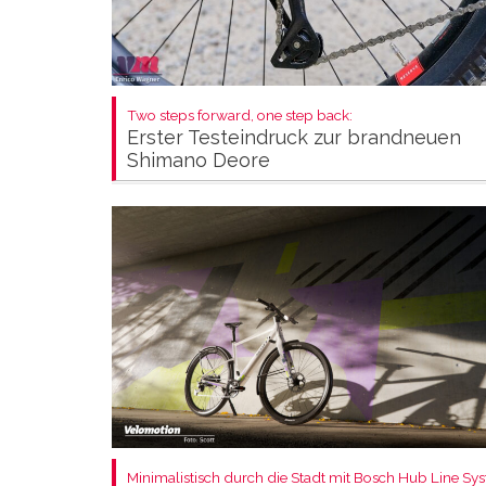
Two steps forward, one step back:
Erster Testeindruck zur brandneuen
Shimano Deore
Minimalistisch durch die Stadt mit Bosch Hub Line Sy