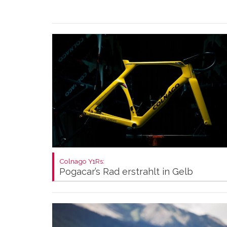
Colnago Y1Rs:
Pogacar’s Rad erstrahlt in Gelb