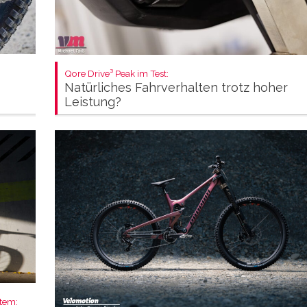
Qore Drive³ Peak im Test:
Natürliches Fahrverhalten trotz hoher
Leistung?
stem: