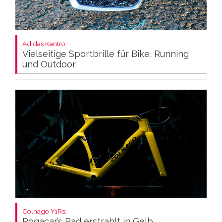
Adidas Kentro:
Vielseitige Sportbrille für Bike, Running
und Outdoor
Colnago Y1Rs:
Pogacar’s Rad erstrahlt in Gelb