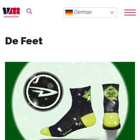
German
De Feet