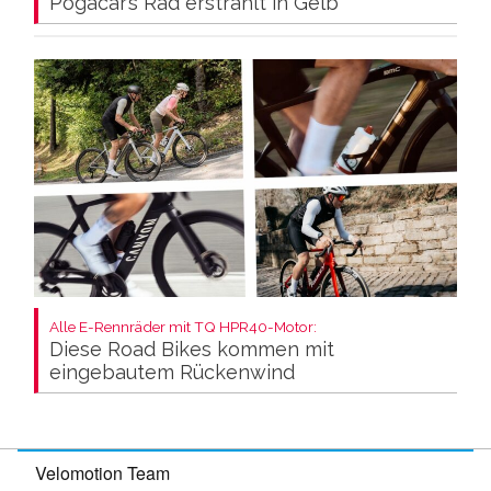
Pogacar’s Rad erstrahlt in Gelb
Alle E-Rennräder mit TQ HPR40-Motor:
Diese Road Bikes kommen mit
eingebautem Rückenwind
Velomotion Team