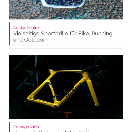
Adidas Kentro:
Vielseitige Sportbrille für Bike, Running
und Outdoor
Colnago Y1Rs: