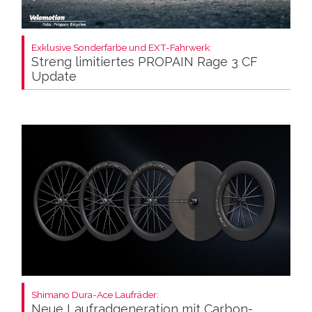
Exklusive Sonderfarbe und EXT-Fahrwerk:
Streng limitiertes PROPAIN Rage 3 CF
Update
Shimano Dura-Ace Laufräder:
Neue Laufradgeneration mit Carbon-