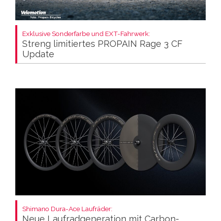
Exklusive Sonderfarbe und EXT-Fahrwerk:
Streng limitiertes PROPAIN Rage 3 CF
Update
Shimano Dura-Ace Laufräder:
Neue Laufradgeneration mit Carbon-