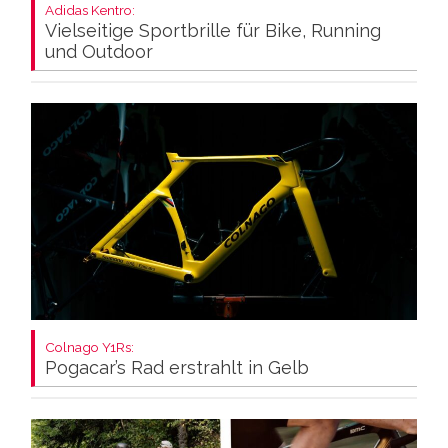
Adidas Kentro:
Vielseitige Sportbrille für Bike, Running
und Outdoor
Colnago Y1Rs:
Pogacar’s Rad erstrahlt in Gelb