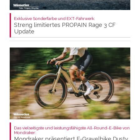
Exklusive Sonderfarbe und EXT-Fahrwerk:
Streng limitiertes PROPAIN Rage 3 CF
Update
Das vielseitigste und leistungsfähigste All-Round-E-Bike von
Mondraker:
Mondraker präsentiert E-Gravelbike Dusty