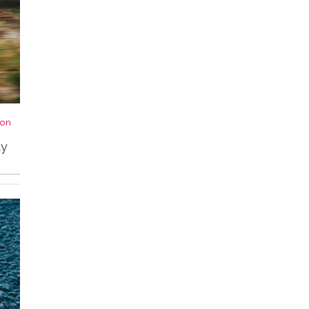
von
ty