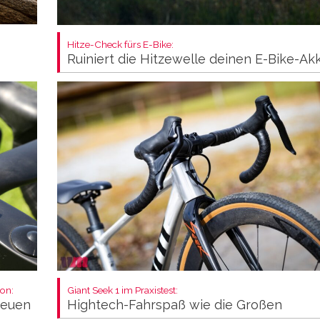
Hitze-Check fürs E-Bike:
Ruiniert die Hitzewelle deinen E-Bike-Ak
on:
Giant Seek 1 im Praxistest:
neuen
Hightech-Fahrspaß wie die Großen