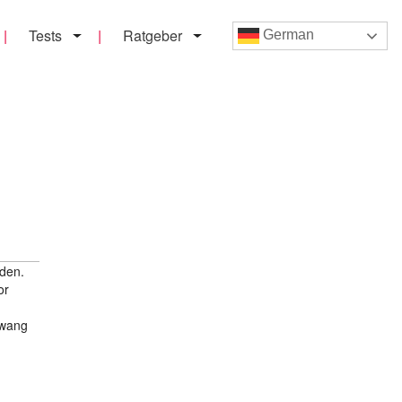
Tests
Ratgeber
German
eden.
or
zwang