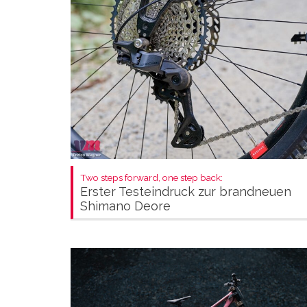
Two steps forward, one step back:
Erster Testeindruck zur brandneuen
Shimano Deore