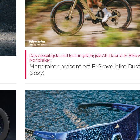
Das vielseitigste und leistungsfähigste All-Round-E-Bike 
Mondraker:
Mondraker präsentiert E-Gravelbike Dus
(2027)