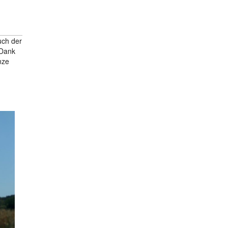
uch der
 Dank
nze