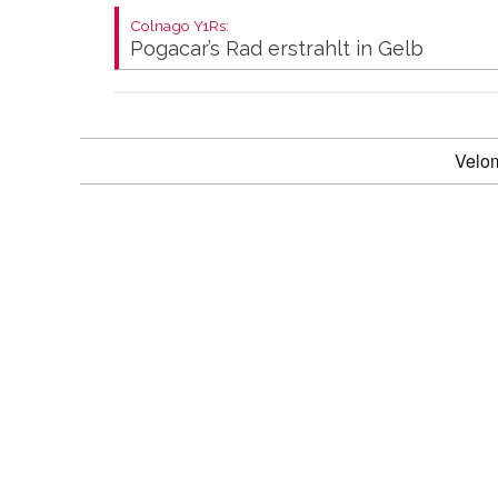
Colnago Y1Rs:
Pogacar’s Rad erstrahlt in Gelb
Velo