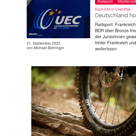
Radsport
Straßenrad
Rad-EM in Drenthe:
Deutschland hol
Radsport: Frankreich 
BDR über Bronze freu
der Juniorinnen gewa
hinter Frankreich und
21. September 2023
von
Michael Behringer
weiterlesen