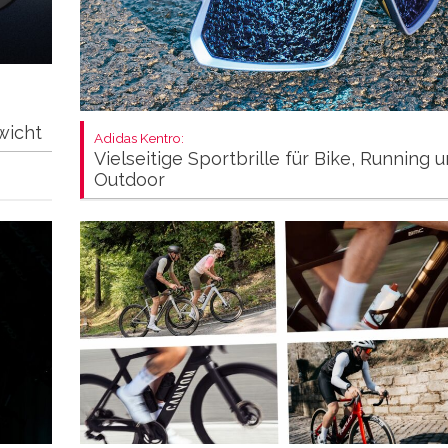
wicht
Adidas Kentro:
Vielseitige Sportbrille für Bike, Running 
Outdoor