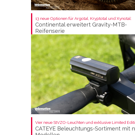
13 neue Optionen für Argotal, Kryptotal und Xynotal:
Continental erweitert Gravity-MTB-
Reifenserie
Vier neue StVZO-Leuchten und exklusive Limited Editi
CATEYE Beleuchtungs-Sortiment mit 
Modellen