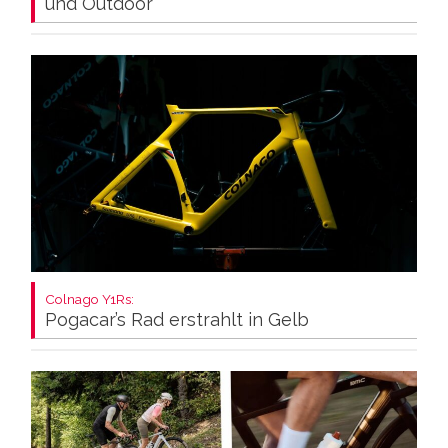
und Outdoor
Colnago Y1Rs:
Pogacar’s Rad erstrahlt in Gelb